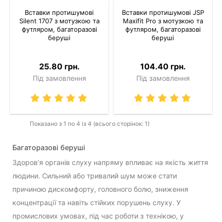
Вставки протишумові
Вставки протишумові JSP
Silent 1707 з мотузкою та
Maxifit Pro з мотузкою та
футляром, багаторазові
футляром, багаторазові
беруші
беруші
25.80 грн.
104.40 грн.
Під замовлення
Під замовлення
Показано з 1 по 4 із 4 (всього сторінок: 1)
Багаторазові беруші
Здоров’я органів слуху напряму впливає на якість життя
людини. Сильний або тривалий шум може стати
причиною дискомфорту, головного болю, зниження
концентрації та навіть стійких порушень слуху. У
промислових умовах, під час роботи з технікою, у