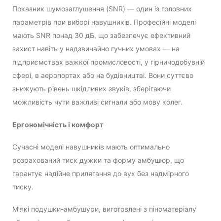
Показник шумозаглушення (SNR) — один із головних
параметрів при виборі навушників. Професійні моделі
мають SNR понад 30 дБ, що забезпечує ефективний
захист навіть у надзвичайно гучних умовах — на
підприємствах важкої промисловості, у гірничодобувній
сфері, в аеропортах або на будівництві. Вони суттєво
знижують рівень шкідливих звуків, зберігаючи
можливість чути важливі сигнали або мову колег.
Ергономічність і комфорт
Сучасні моделі навушників мають оптимально
розрахований тиск дужки та форму амбушюр, що
гарантує надійне прилягання до вух без надмірного
тиску.
М’які подушки-амбушури, виготовлені з піноматеріалу