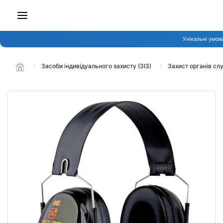
Унікальні умов
Засоби індивідуального захисту (ЗІЗ)
Захист органів сл