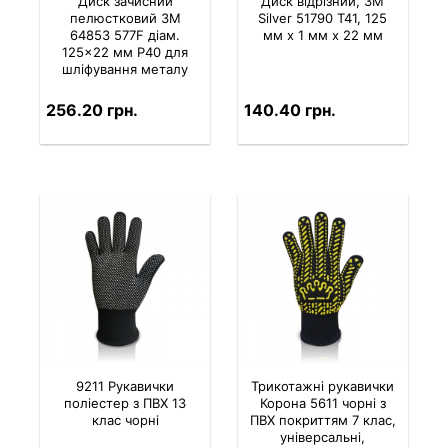
Диск зачисний
Диск відрізний, 3M
пелюстковий 3M
Silver 51790 T41, 125
64853 577F діам.
мм х 1 мм х 22 мм
125×22 мм P40 для
шліфування металу
256.20 грн.
140.40 грн.
9211 Рукавички
Трикотажні рукавички
поліестер з ПВХ 13
Корона 5611 чорні з
клас чорні
ПВХ покриттям 7 клас,
універсальні,