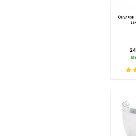
Окуляри 
за
24
В 