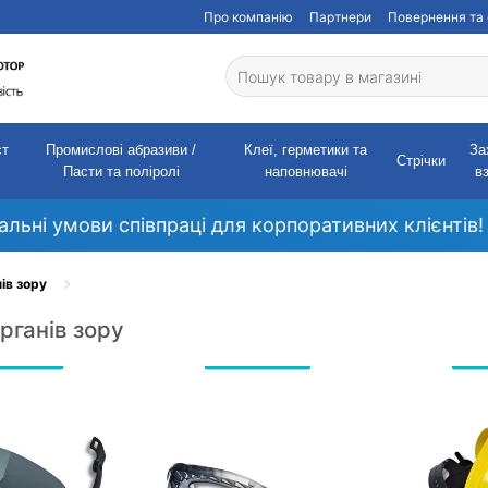
Про компанію
Партнери
Повернення та 
ст
Промислові абразиви /
Клеї, герметики та
За
Стрічки
Пасти та поліролі
наповнювачі
в
кальні умови співпраці для корпоративних клієнтів!
ів зору
рганів зору