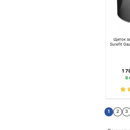
Щиток за
Surefit Ga
1 7
В 
1
2
3