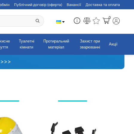
обмін
Публічний договір (оферта)
Вакансії
Доставка та оплата
0
хисне
Туалетні
Протиральний
Захист при
Акції
зуття
кімнати
матеріал
зварюванні
 >>>