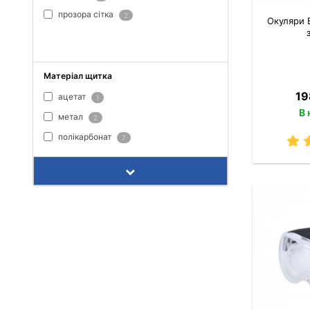
прозора сітка
2
Окуляри 
ПОКАЗАТИ ВСЕ
Матеріал щитка
19
ацетат
1
В 
метал
2
полікарбонат
7