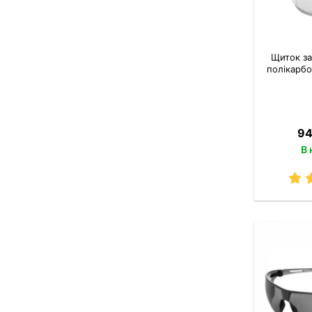
Щиток за
полікарбо
94
В 