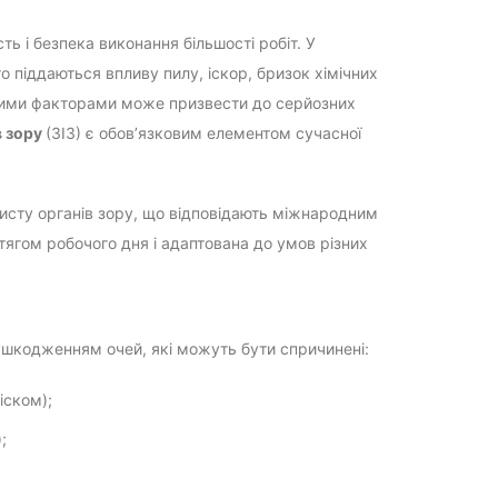
сть і безпека виконання більшості робіт. У
то піддаються впливу пилу, іскор, бризок хімічних
ивими факторами може призвести до серйозних
в зору
(ЗІЗ) є обов’язковим елементом сучасної
исту органів зору, що відповідають міжнародним
тягом робочого дня і адаптована до умов різних
 ушкодженням очей, які можуть бути спричинені:
іском);
;