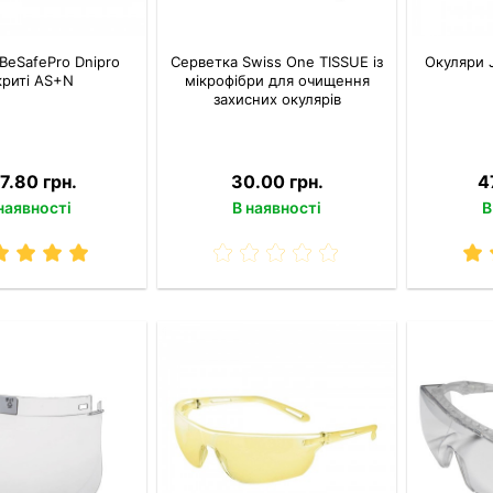
BeSafePro Dnipro
Серветка Swiss One TISSUE із
Окуляри J
криті AS+N
мікрофібри для очищення
захисних окулярів
7.80 грн.
30.00 грн.
4
наявності
В наявності
В