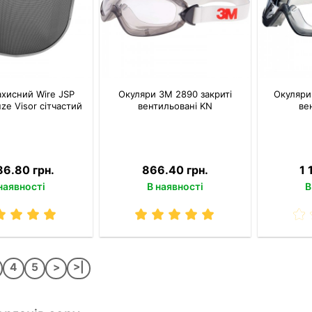
хисний Wire JSP
Окуляри 3M 2890 закриті
Окуляри
uze Visor сітчастий
вентильовані KN
ве
86.80 грн.
866.40 грн.
1 
наявності
В наявності
В
4
5
>
>|