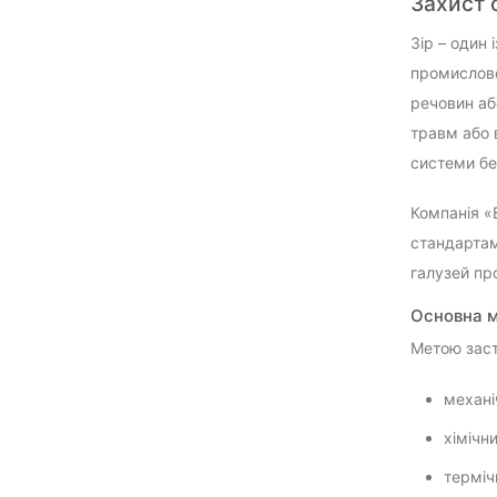
Захист 
Зір – один 
промисловос
речовин аб
травм або 
системи бе
Компанія «
стандартам
галузей пр
Основна м
Метою заст
механі
хімічн
терміч