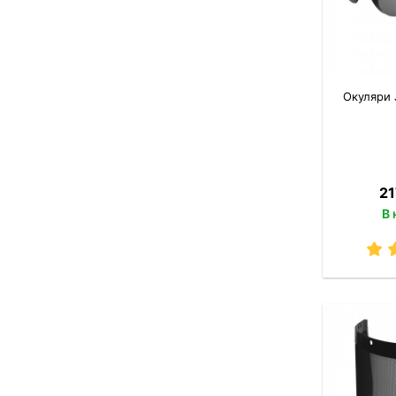
Окуляри J
21
В 