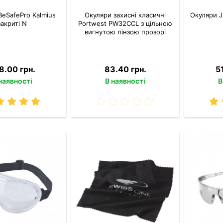
BeSafePro Kalmius
Окуляри захисні класичні
Окуляри J
закриті N
Portwest PW32CCL з цільною
вигнутою лінзою прозорі
8.00 грн.
83.40 грн.
5
наявності
В наявності
В