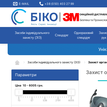
E-MAIL
+38 (050) 403 27 99
Засоби індивідуального
Одноразовий
Захи
Спецодяг
захисту (ЗІЗ)
спецодяг
рук
Уні
Засоби індивідуального захисту (ЗІЗ)
Захист орган
Захист о
Параметри
Ціна
10
-
6005
грн.
10
57
538
2191
6005