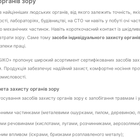
органів зору
із найцінніших людських органів, від якого залежить точність, які
ті, лабораторіях, будівництві, на СТО чи навіть у побуті очі час
о механічних частинок. Навіть короткочасний контакт із шкідл
втрати зору. Саме тому
засоби індивідуального захисту органі
зпеки праці.
БІКО» пропонує широкий асортимент сертифікованих засобів зах
. Продукція забезпечує надійний захист, комфортне носіння про
омисловості.
ета захисту органів зору
осування засобів захисту органів зору є запобігання травмам і
чними частинками (металевими ошурками, пилом, деревиною, п
ими речовинами (кислотами, лугами, розчинниками, аерозолями)
ним впливом (іскрами, бризками розплавленого металу);