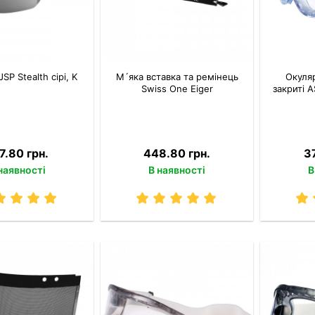
SP Stealth сірі, K
М´яка вставка та ремінець
Окуляр
Swiss One Eiger
закриті 
7.80 грн.
448.80 грн.
3
наявності
В наявності
В