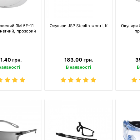
хисний 3M 5F-11
Окуляри JSP Stealth жовті, K
Окуляри 
натний, прозорий
пр
1.40 грн.
183.00 грн.
3
наявності
В наявності
В