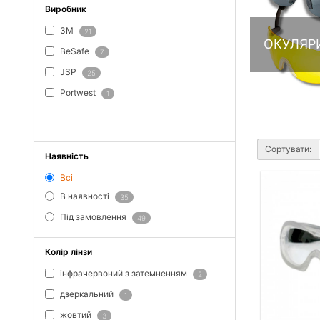
Виробник
3M
21
ОКУЛЯРИ
BeSafe
7
JSP
25
Portwest
1
ПОКАЗАТИ ВСЕ
Сортувати:
Наявність
Всі
В наявності
35
Під замовлення
49
Колір лінзи
інфрачервоний з затемненням
2
дзеркальний
1
жовтий
3