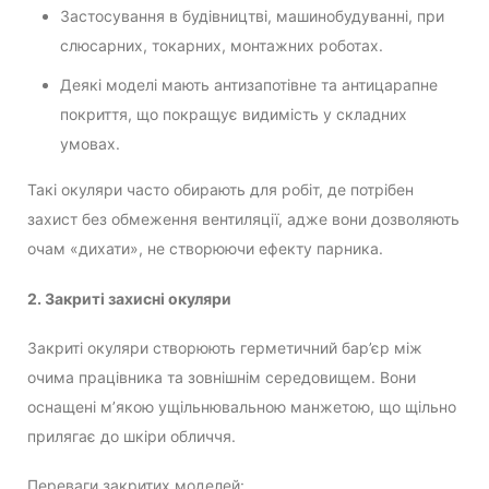
Застосування в будівництві, машинобудуванні, при
слюсарних, токарних, монтажних роботах.
Деякі моделі мають антизапотівне та антицарапне
покриття, що покращує видимість у складних
умовах.
Такі окуляри часто обирають для робіт, де потрібен
захист без обмеження вентиляції, адже вони дозволяють
очам «дихати», не створюючи ефекту парника.
2. Закриті захисні окуляри
Закриті окуляри створюють герметичний бар’єр між
очима працівника та зовнішнім середовищем. Вони
оснащені м’якою ущільнювальною манжетою, що щільно
прилягає до шкіри обличчя.
Переваги закритих моделей: