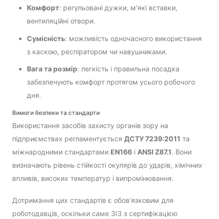
Комфорт
: регульовані дужки, м’які вставки,
вентиляційні отвори.
Сумісність
: можливість одночасного використання
з каскою, респіратором чи навушниками.
Вага та розмір
: легкість і правильна посадка
забезпечують комфорт протягом усього робочого
дня.
Вимоги безпеки та стандарти
Використання засобів захисту органів зору на
підприємствах регламентується
ДСТУ 7239:2011
та
міжнародними стандартами
EN166
і
ANSI Z87.1
. Вони
визначають рівень стійкості окулярів до ударів, хімічних
впливів, високих температур і випромінювання.
Дотримання цих стандартів є обов’язковим для
роботодавців, оскільки саме ЗІЗ з сертифікацією