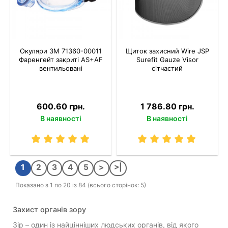
Окуляри 3M 71360-00011
Щиток захисний Wire JSP
Фаренгейт закриті AS+AF
Surefit Gauze Visor
вентильовані
сітчастий
600.60 грн.
1 786.80 грн.
В наявності
В наявності
1
2
3
4
5
>
>|
Показано з 1 по 20 із 84 (всього сторінок: 5)
Захист органів зору
Зір – один із найцінніших людських органів, від якого