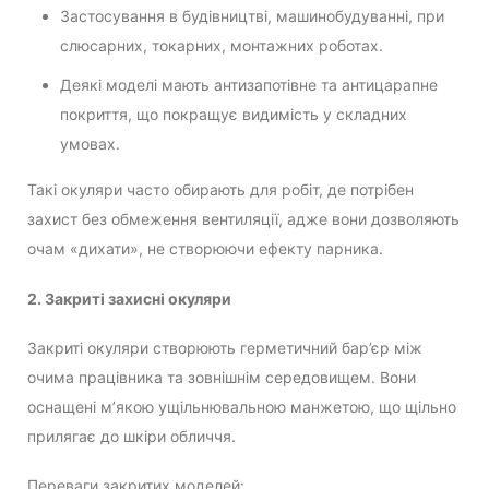
Застосування в будівництві, машинобудуванні, при
слюсарних, токарних, монтажних роботах.
Деякі моделі мають антизапотівне та антицарапне
покриття, що покращує видимість у складних
умовах.
Такі окуляри часто обирають для робіт, де потрібен
захист без обмеження вентиляції, адже вони дозволяють
очам «дихати», не створюючи ефекту парника.
2. Закриті захисні окуляри
Закриті окуляри створюють герметичний бар’єр між
очима працівника та зовнішнім середовищем. Вони
оснащені м’якою ущільнювальною манжетою, що щільно
прилягає до шкіри обличчя.
Переваги закритих моделей: