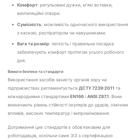
Комфорт
: регульовані дужки, м’які вставки,
вентиляційні отвори.
Сумісність
: можливість одночасного використання
з каскою, респіратором чи навушниками.
Вага та розмір
: легкість і правильна посадка
забезпечують комфорт протягом усього робочого
дня.
Вимоги безпеки та стандарти
Використання засобів захисту органів зору на
підприємствах регламентується
ДСТУ 7239:2011
та
міжнародними стандартами
EN166
і
ANSI Z87.1
. Вони
визначають рівень стійкості окулярів до ударів, хімічних
впливів, високих температур і випромінювання.
Дотримання цих стандартів є обов’язковим для
роботодавців, оскільки саме ЗІЗ з сертифікацією