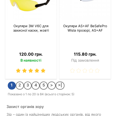
Окуляри 3M V6C для
Окуляри AS+AF BeSafePro
захисної каски, жовті
Wisla прозорі, AS+AF
120.00 грн.
115.80 грн.
В наявності
Під замовлення
1
2
3
4
5
>
>|
Показано з 1 по 20 із 84 (всього сторінок: 5)
Захист органів зору
Зір – один із найцінніших людських органів, від якого