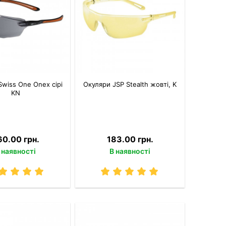
wiss One Onex сірі
Окуляри JSP Stealth жовті, K
KN
60.00 грн.
183.00 грн.
 наявності
В наявності