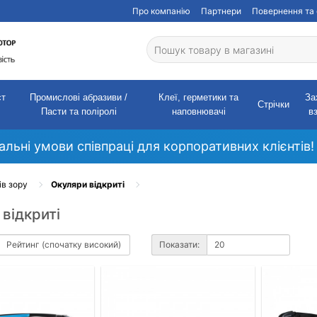
Про компанію
Партнери
Повернення та 
ст
Промислові абразиви /
Клеї, герметики та
За
Стрічки
Пасти та поліролі
наповнювачі
в
кальні умови співпраці для корпоративних клієнтів!
ів зору
Окуляри відкриті
відкриті
Показати: