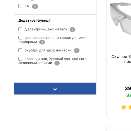
KN
11
Додаткові функції
діелектричні, без металу
3
для використання із корригуючими
окулярами
4
окуляри для захисної каски
3
Окуляри S
плоскі дужки, ідеальні для носіння з
про
захисними касками
1
ПОКАЗАТИ ВСЕ
39
В 