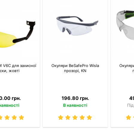
 V6C для захисної
Окуляри BeSafePro Wisla
Окуляри
ски, жовті
прозорі, KN
0.00 грн.
196.80 грн.
4
наявності
В наявності
Під