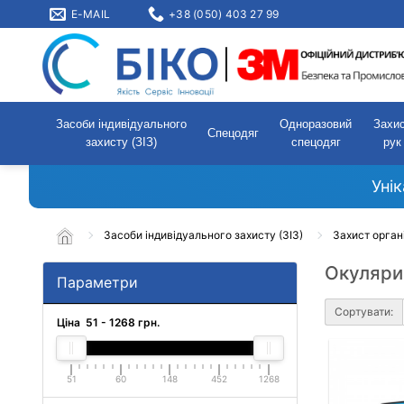
E-MAIL
+38 (050) 403 27 99
Засоби індивідуального
Одноразовий
Захи
Спецодяг
захисту (ЗІЗ)
спецодяг
рук
Уні
Засоби індивідуального захисту (ЗІЗ)
Захист орган
Окуляри 
Параметри
Сортувати:
Ціна
51
-
1268
грн.
51
60
148
452
1268