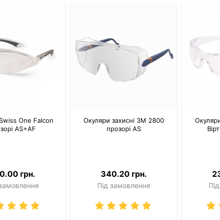
Swiss One Falcon
Окуляри захисні 3M 2800
Окуляр
зорі AS+AF
прозорі AS
Вір
0.00 грн.
340.20 грн.
2
 замовлення
Під замовлення
Під