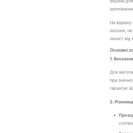
екрани для
запотіванню
На відміну
носіння, н
захист від 
Основні о
1. Високоя
Для вигото
при значно
гарантує в
2. Різновид
Прозор
спотво