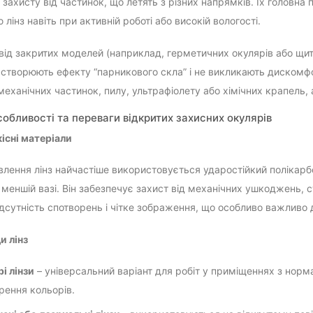
 захисту від частинок, що летять з різних напрямків. Їх головна
 лінз навіть при активній роботі або високій вологості.
 від закритих моделей (наприклад, герметичних окулярів або щитк
е створюють ефекту “парникового скла” і не викликають дискомфор
механічних частинок, пилу, ультрафіолету або хімічних крапель, 
собливості та переваги відкритих захисних окулярів
кісні матеріали
влення лінз найчастіше використовується ударостійкий полікарбо
 меншій вазі. Він забезпечує захист від механічних ушкоджень, с
ідсутність спотворень і чітке зображення, що особливо важливо д
и лінз
і лінзи
– універсальний варіант для робіт у приміщеннях з норм
рення кольорів.