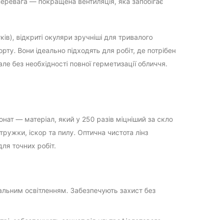
 перевага — покращена вентиляція, яка запобігає
ів), відкриті окуляри зручніші для тривалого
ту. Вони ідеально підходять для робіт, де потрібен
але без необхідності повної герметизації обличчя.
нат — матеріал, який у 250 разів міцніший за скло
тружки, іскор та пилу. Оптична чистота лінз
ля точних робіт.
альним освітленням. Забезпечують захист без