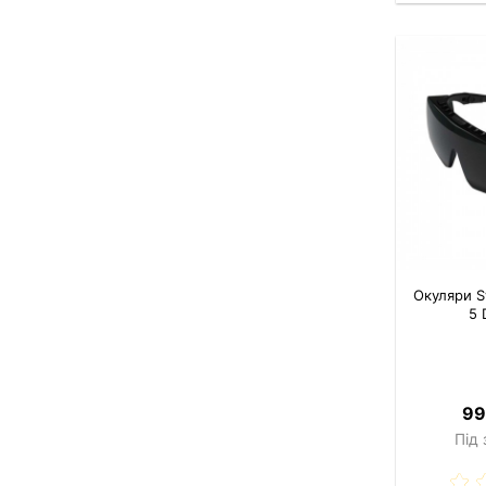
Окуляри S
5 
99
Під