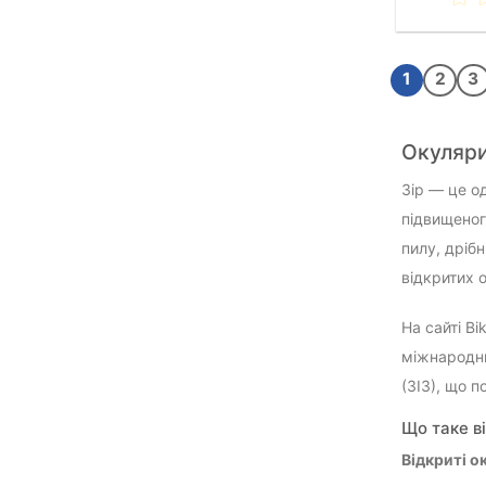
1
2
3
Окуляри
Зір — це о
підвищеног
пилу, дріб
відкритих 
На сайті B
міжнародни
(ЗІЗ), що п
Що таке ві
Відкриті о