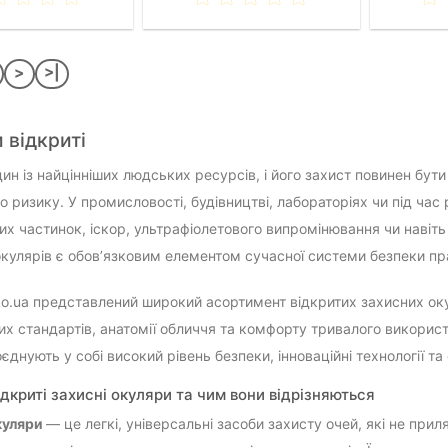
>
>|
 відкриті
дин із найцінніших людських ресурсів, і його захист повинен бу
о ризику. У промисловості, будівництві, лабораторіях чи під час
них частинок, іскор, ультрафіолетового випромінювання чи навіт
окулярів є обов’язковим елементом сучасної системи безпеки пра
iko.ua представлений широкий асортимент відкритих захисних ок
х стандартів, анатомії обличчя та комфорту тривалого використ
оєднують у собі високий рівень безпеки, інноваційні технології та
дкриті захисні окуляри та чим вони відрізняються
куляри
— це легкі, універсальні засоби захисту очей, які не при