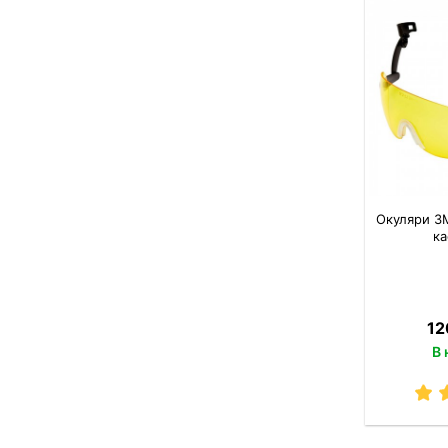
Окуляри 3M
ка
12
В 