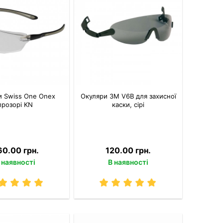
и Swiss One Onex
Окуляри 3M V6B для захисної
прозорі KN
каски, сірі
60.00 грн.
120.00 грн.
 наявності
В наявності