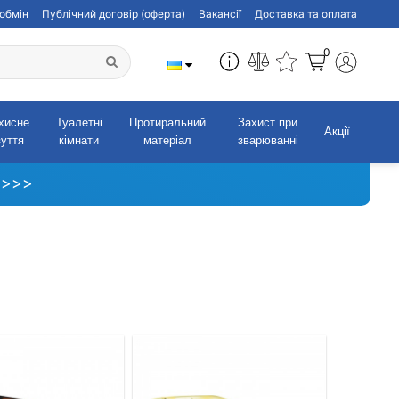
обмін
Публічний договір (оферта)
Вакансії
Доставка та оплата
0
хисне
Туалетні
Протиральний
Захист при
Акції
зуття
кімнати
матеріал
зварюванні
 >>>