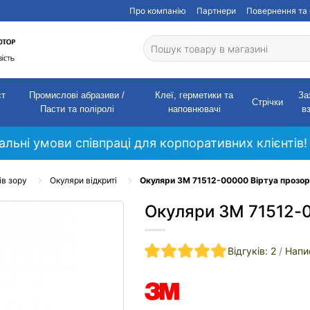
Про компанію
Партнери
Повернення та 
ст
Промислові абразиви /
Клеї, герметики та
За
Стрічки
Пасти та поліролі
наповнювачі
в
кальні умови співпраці для корпоративних клієнтів!
ів зору
Окуляри відкриті
Окуляри 3M 71512-00000 Віртуа прозор
Окуляри 3M 71512-0
Відгуків: 2
/
Напи