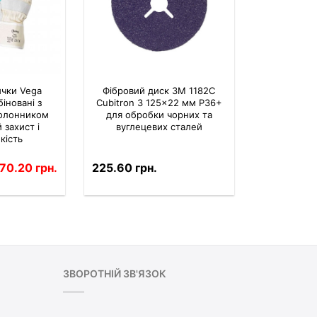
ички Vega
Фібровий диск 3M 1182C
іновані з
Cubitron 3 125×22 мм P36+
долонником
для обробки чорних та
захист і
вуглецевих сталей
кість
70.20 грн.
225.60 грн.
ЗВОРОТНІЙ ЗВ'ЯЗОК