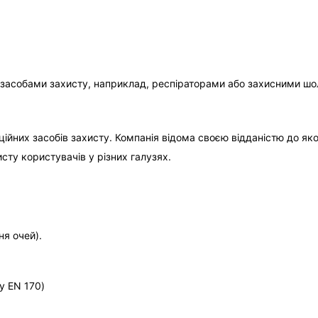
и засобами захисту, наприклад, респіраторами або захисними ш
аційних засобів захисту. Компанія відома своєю відданістю до як
сту користувачів у різних галузях.
ня очей).
у EN 170)