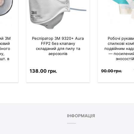
ий 3M
Респіратор 3M 9320+ Aura
Робочі рукав
зовий
FFP2 без клапану
спилкові комб
ібного
складаний для пилу та
подвійним на
ну,
аерозолів
— посилений 
шт. в
зносостій
138.00 грн.
90.00 грн.
ІНФОРМАЦІЯ