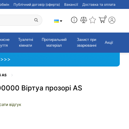
обмін
Публічний договір (оферта)
Вакансії
Доставка та оплата
0
хисне
Туалетні
Протиральний
Захист при
Акції
зуття
кімнати
матеріал
зварюванні
 >>>
і AS
0000 Віртуа прозорі AS
сати відгук