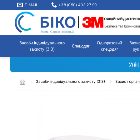
E-MAIL
+38 (050) 403 27 99
Засоби індивідуального
Одноразовий
Захи
Спецодяг
захисту (ЗІЗ)
спецодяг
рук
Уні
Засоби індивідуального захисту (ЗІЗ)
Захист орган