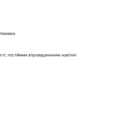
оломами.
ості, постійним впровадженням новітніх 