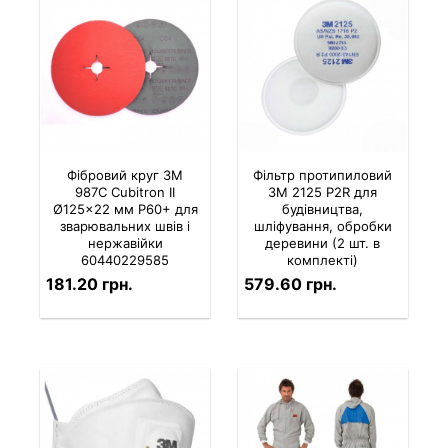
Фібровий круг 3M
Фільтр протипиловий
987C Cubitron II
3M 2125 P2R для
Ø125×22 мм P60+ для
будівництва,
зварювальних швів і
шліфування, обробки
нержавійки
деревини (2 шт. в
60440229585
комплекті)
181.20 грн.
579.60 грн.