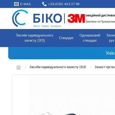
E-MAIL
+38 (050) 403 27 99
Засоби індивідуального
Одноразовий
Захи
Спецодяг
захисту (ЗІЗ)
спецодяг
рук
Уні
Засоби індивідуального захисту (ЗІЗ)
Захист орган