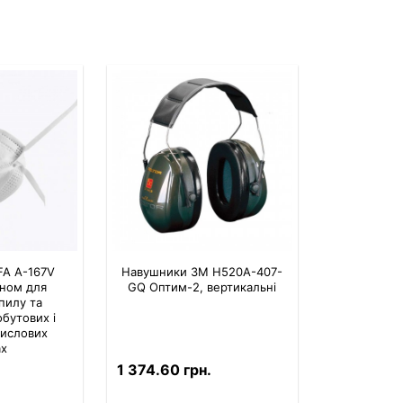
FA A-167V
Навушники 3M H520A-407-
аном для
GQ Оптим-2, вертикальні
 пилу та
обутових і
мислових
ах
1 374.60 грн.