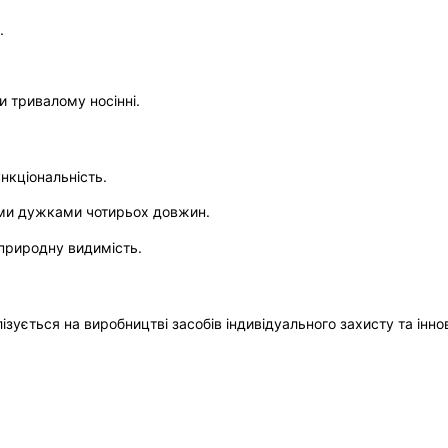
.
и тривалому носінні.
нкціональність.
ими дужками чотирьох довжин.
 природну видимість.
зується на виробництві засобів індивідуального захисту та інно