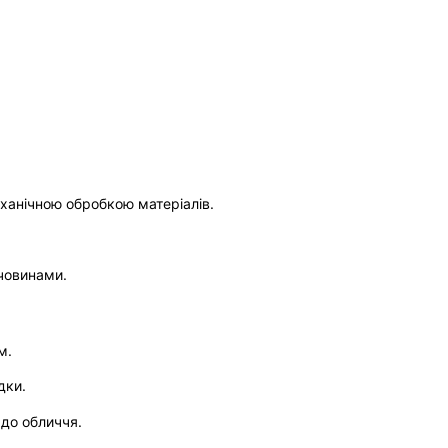
ханічною обробкою матеріалів.
човинами.
м.
дки.
 до обличчя.