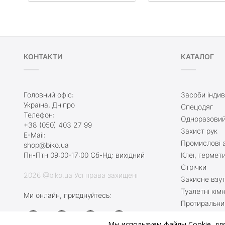
КОНТАКТИ
КАТАЛОГ
Головний офіс:
Засоби індив
Україна, Дніпро
Спецодяг
Телефон:
Одноразовий
+38 (050) 403 27 99
Захист рук
E-Mail:
Промислові а
shop@biko.ua
Пн-Птн 09:00-17:00 Сб-Нд: вихідний
Клеї, гермет
Стрічки
2026 @biko.ua Усі права захищені
Захисне взу
Туалетні кім
Ми онлайн, приєднуйтесь:
Протиральни
Захист при 
Мы используем файлы Cookie, дл