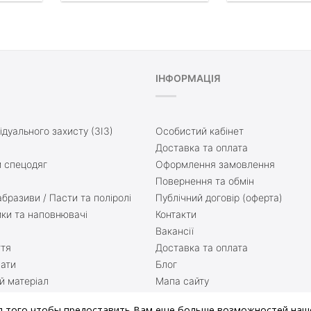
ІНФОРМАЦІЯ
ідуального захисту (ЗІЗ)
Особистий кабінет
Доставка та оплата
 спецодяг
Оформлення замовлення
Повернення та обмін
бразиви / Пасти та поліролі
Публічний договір (оферта)
ики та наповнювачі
Контакти
Вакансії
ття
Доставка та оплата
нати
Блог
й матеріал
Мапа сайту
зварюванні
Зворотній зв’язок
я того чтобы предоставить Вам еще больше возможностей наше