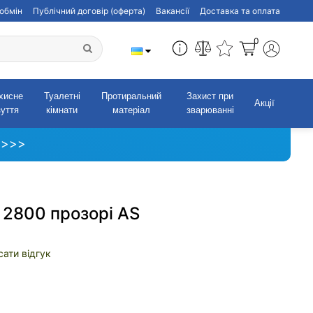
обмін
Публічний договір (оферта)
Вакансії
Доставка та оплата
0
хисне
Туалетні
Протиральний
Захист при
Акції
зуття
кімнати
матеріал
зварюванні
 >>>
 2800 прозорі AS
ати відгук