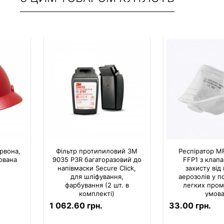
рвона,
Фільтр протипиловий 3M
Респіратор M
ована
9035 P3R багаторазовий до
FFP1 з клап
напівмаски Secure Click,
захисту від
для шліфування,
аерозолів у п
фарбування (2 шт. в
легких про
комплекті)
умов
1 062.60 грн.
33.00 грн.