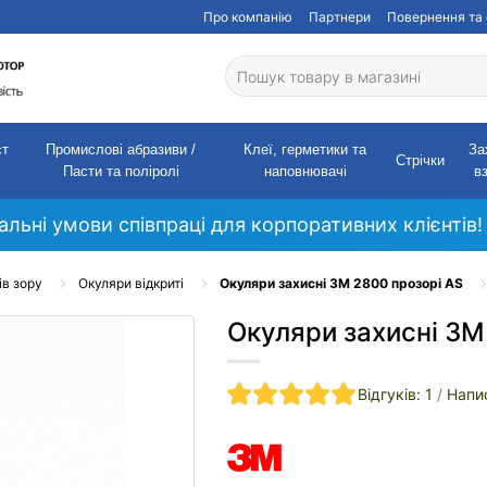
Про компанію
Партнери
Повернення та 
ст
Промислові абразиви /
Клеї, герметики та
За
Стрічки
Пасти та поліролі
наповнювачі
в
кальні умови співпраці для корпоративних клієнтів!
ів зору
Окуляри відкриті
Окуляри захисні 3M 2800 прозорі AS
Окуляри захисні 3M
Відгуків: 1
/
Напис