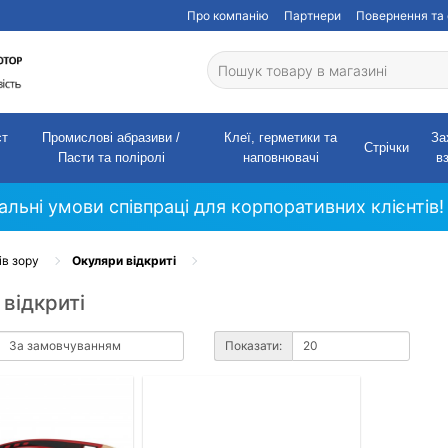
Про компанію
Партнери
Повернення та 
ст
Промислові абразиви /
Клеї, герметики та
За
Стрічки
Пасти та поліролі
наповнювачі
в
кальні умови співпраці для корпоративних клієнтів!
ів зору
Окуляри відкриті
відкриті
Показати: