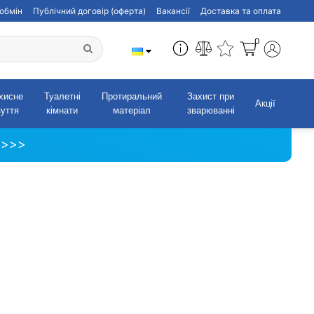
обмін
Публічний договір (оферта)
Вакансії
Доставка та оплата
0
хисне
Туалетні
Протиральний
Захист при
Акції
зуття
кімнати
матеріал
зварюванні
 >>>