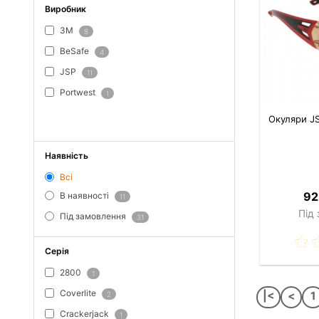
Виробник
3M
8
BeSafe
4
JSP
11
Portwest
1
ПОКАЗАТИ ВСЕ
Окуляри JS
Наявність
Всі
92
В наявності
11
Під
Під замовлення
31
Серія
2800
1
Coverlite
|<
<
1
2
Crackerjack
1