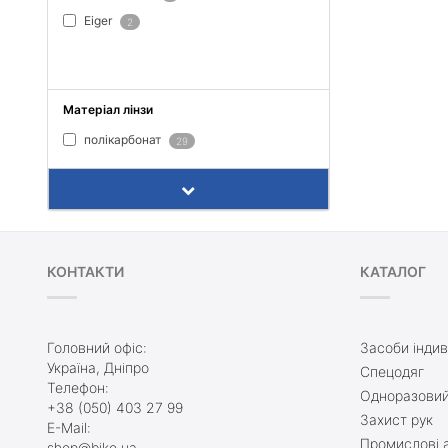
Eiger
2
ПОКАЗАТИ ВСЕ
Матеріал лінзи
полікарбонат
29
КОНТАКТИ
КАТАЛОГ
Головний офіс:
Засоби індив
Україна, Дніпро
Спецодяг
Телефон:
Одноразовий
+38 (050) 403 27 99
Захист рук
E-Mail:
Промислові а
shop@biko.ua