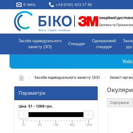
E-MAIL
+38 (050) 403 27 99
Засоби індивідуального
Одноразовий
Захи
Спецодяг
захисту (ЗІЗ)
спецодяг
рук
Уні
Засоби індивідуального захисту (ЗІЗ)
Захист орган
Окуляри 
Параметри
Сортувати:
Ціна
51
-
1268
грн.
51
60
148
452
1268