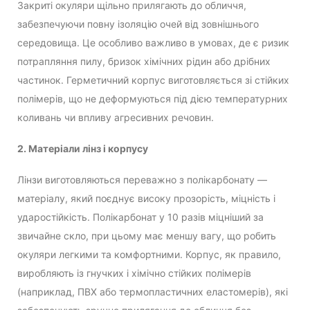
Закриті окуляри щільно прилягають до обличчя,
забезпечуючи повну ізоляцію очей від зовнішнього
середовища. Це особливо важливо в умовах, де є ризик
потрапляння пилу, бризок хімічних рідин або дрібних
частинок. Герметичний корпус виготовляється зі стійких
полімерів, що не деформуються під дією температурних
коливань чи впливу агресивних речовин.
2. Матеріали лінз і корпусу
Лінзи виготовляються переважно з полікарбонату —
матеріалу, який поєднує високу прозорість, міцність і
ударостійкість. Полікарбонат у 10 разів міцніший за
звичайне скло, при цьому має меншу вагу, що робить
окуляри легкими та комфортними. Корпус, як правило,
виробляють із гнучких і хімічно стійких полімерів
(наприклад, ПВХ або термопластичних еластомерів), які