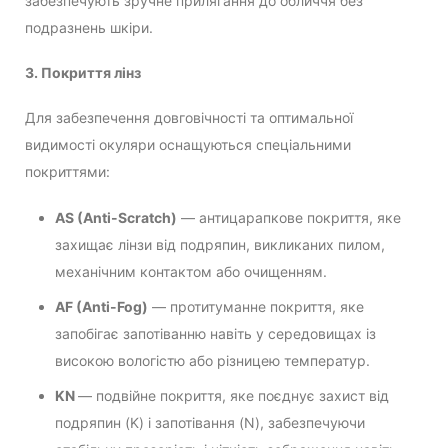
забезпечують зручне прилягання до обличчя без
подразнень шкіри.
3. Покриття лінз
Для забезпечення довговічності та оптимальної
видимості окуляри оснащуються спеціальними
покриттями:
AS (Anti-Scratch)
— антицарапкове покриття, яке
захищає лінзи від подряпин, викликаних пилом,
механічним контактом або очищенням.
AF (Anti-Fog)
— протитуманне покриття, яке
запобігає запотіванню навіть у середовищах із
високою вологістю або різницею температур.
KN
— подвійне покриття, яке поєднує захист від
подряпин (K) і запотівання (N), забезпечуючи