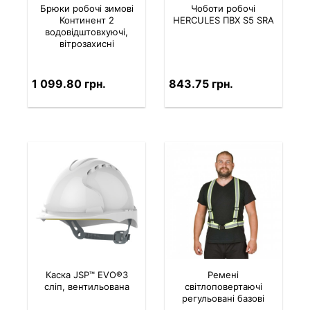
Брюки робочі зимові
Чоботи робочі
Континент 2
HERCULES ПВХ S5 SRA
водовідштовхуючі,
вітрозахисні
1 099.80 грн.
843.75 грн.
Каска JSP™ EVO®3
Ремені
сліп, вентильована
світлоповертаючі
регульовані базові