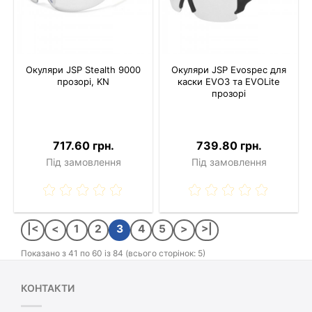
Окуляри JSP Stealth 9000
Окуляри JSP Evospec для
прозорі, KN
каски EVO3 та EVOLite
прозорі
717.60 грн.
739.80 грн.
Під замовлення
Під замовлення
|<
<
1
2
3
4
5
>
>|
Показано з 41 по 60 із 84 (всього сторінок: 5)
КОНТАКТИ