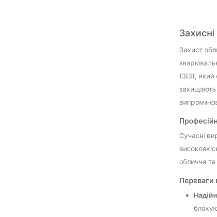
Захисні
Захист обл
зварювальн
(ЗІЗ), яки
захищають 
випромінюв
Професійн
Сучасні ви
високоякіс
обличчя та
Переваги 
Надійн
блокую