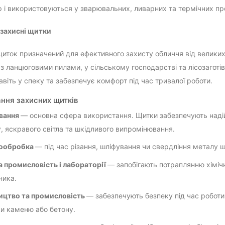
 і використовуються у зварювальних, ливарних та термічних пр
і захисні щитки
щиток призначений для ефективного захисту обличчя від великих 
 з ланцюговими пилами, у сільському господарстві та лісозаготів
авіть у спеку та забезпечує комфорт під час тривалої роботи.
ння захисних щитків
вання
— основна сфера використання. Щитки забезпечують надій
, яскравого світла та шкідливого випромінювання.
ообробка
— під час різання, шліфування чи свердління металу щ
а промисловість і лабораторії
— запобігають потраплянню хіміч
ника.
ицтво та промисловість
— забезпечують безпеку під час робот
и каменю або бетону.