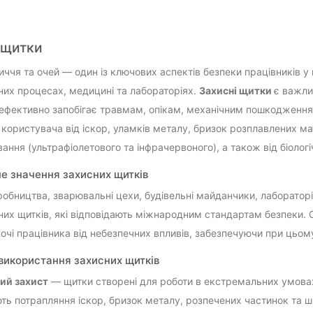
 щитки
иччя та очей — один із ключових аспектів безпеки працівників у 
их процесах, медицині та лабораторіях.
Захисні щитки
є важли
й ефективно запобігає травмам, опікам, механічним пошкодженн
користувача від іскор, уламків металу, бризок розплавлених мате
ання (ультрафіолетового та інфрачервоного), а також від біологі
е значення захисних щитків
робництва, зварювальні цехи, будівельні майданчики, лабораторі
них щитків, які відповідають міжнародним стандартам безпеки.
 очі працівника від небезпечних впливів, забезпечуючи при цьому
використання захисних щитків
ий захист
— щитки створені для роботи в екстремальних умовах, 
ть потрапляння іскор, бризок металу, розпечених частинок та 