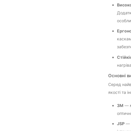
Високо
Додатк
особли
Ергоно
каскам
забезп
Стійкі
нагрів
Основні в
Серед найв
якості та і
3M
— м
оптичн
JSP
— 