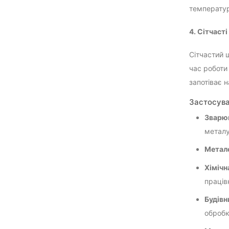
температур
4. Сітчаст
Сітчастий 
час роботи
запотіває н
Застосува
Зварю
металу
Метал
Хімічн
праців
Будівн
обробк