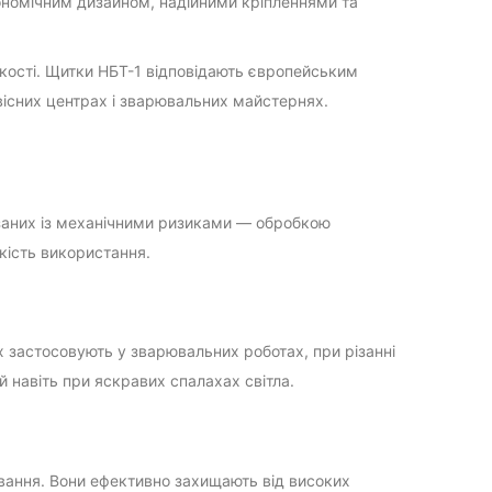
ономічним дизайном, надійними кріпленнями та
кості. Щитки НБТ-1 відповідають європейським
вісних центрах і зварювальних майстернях.
язаних із механічними ризиками — обробкою
кість використання.
х застосовують у зварювальних роботах, при різанні
 навіть при яскравих спалахах світла.
вання. Вони ефективно захищають від високих