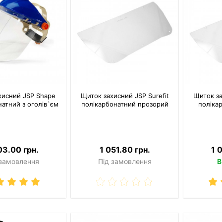
хисний JSP Shape
Щиток захисний JSP Surefit
Щиток за
натний з оголів`єм
полікарбонатний прозорий
полікар
03.00 грн.
1 051.80 грн.
1 
 замовлення
Під замовлення
В