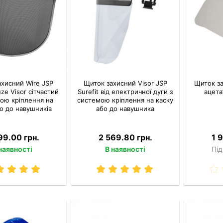
хисний Wire JSP
Щиток захисний Visor JSP
Щиток за
uze Visor сітчастий
Surefit від електричної дуги з
ацета
ою кріплення на
системою кріплення на каску
бо до навушників
або до навушника
99.00 грн.
2 569.80 грн.
1 
наявності
В наявності
Під