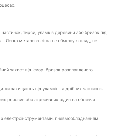
оцесах.
частинок, тирси, уламків деревини або бризок під
лі. Легка металева сітка не обмежує огляд, не
ний захист від іскор, бризок розплавленого
итки захищають від уламків та дрібних частинок.
них речовин або агресивних рідин на обличчя
и з електроінструментами, пневмообладнанням,