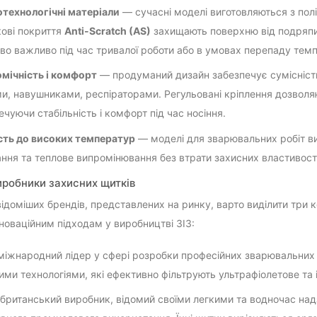
технологічні матеріали
— сучасні моделі виготовляються з полік
ові покриття
Anti-Scratch (AS)
захищають поверхню від подряпи
во важливо під час тривалої роботи або в умовах перепаду тем
мічність і комфорт
— продуманий дизайн забезпечує сумісність 
и, навушниками, респіраторами. Регульовані кріплення дозволяют
ечуючи стабільність і комфорт під час носіння.
сть до високих температур
— моделі для зварювальних робіт ви
ання та теплове випромінювання без втрати захисних властивост
иробники захисних щитків
ідоміших брендів, представлених на ринку, варто виділити три 
нноваційним підходам у виробництві ЗІЗ:
іжнародний лідер у сфері розробки професійних зварювальних
ими технологіями, які ефективно фільтрують ультрафіолетове та
британський виробник, відомий своїми легкими та водночас на