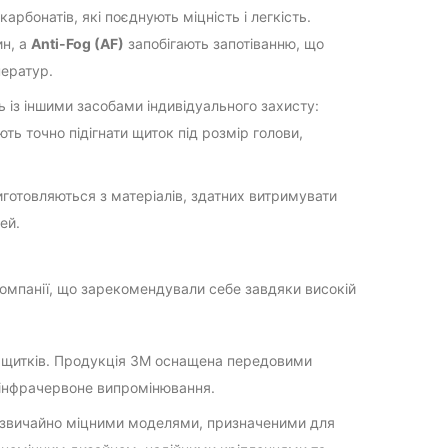
арбонатів, які поєднують міцність і легкість.
н, а
Anti-Fog (AF)
запобігають запотіванню, що
ператур.
із іншими засобами індивідуального захисту:
ь точно підігнати щиток під розмір голови,
готовляються з матеріалів, здатних витримувати
ей.
компанії, що зарекомендували себе завдяки високій
 щитків. Продукція 3M оснащена передовими
 інфрачервоне випромінювання.
дзвичайно міцними моделями, призначеними для