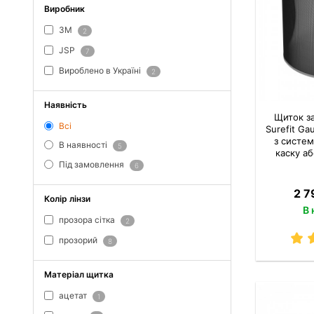
Виробник
3M
2
JSP
7
Вироблено в Україні
2
Наявність
Щиток за
Всі
Surefit Ga
з систем
В наявності
5
каску а
Під замовлення
6
2 7
Колір лінзи
В 
прозора сітка
2
прозорий
8
Матеріал щитка
ацетат
1