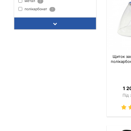
метал
2
полікарбонат
7
Щиток за
полікарбо
1 2
Під