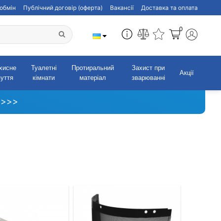
обмін
Публічний договір (оферта)
Вакансії
Доставка та оплата
0
хисне
Туалетні
Протиральний
Захист при
Акції
зуття
кімнати
матеріал
зварюванні
 >>>