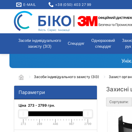
E-MAIL
+38 (050) 403 27 99
Засоби індивідуального
Одноразовий
Захи
Спецодяг
захисту (ЗІЗ)
спецодяг
рук
Уні
Засоби індивідуального захисту (ЗІЗ)
Захист орган
Захисні
Параметри
Сортувати:
Ціна
273
-
2799
грн.
273
289
446
987
2799