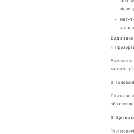
інтенс
підвищ
НБТ-1
станда
Види захи
1. Прозорі
Використов
металів, р
2. Тонован
Призначені
або плавле
3. Щитки і
Такі модел