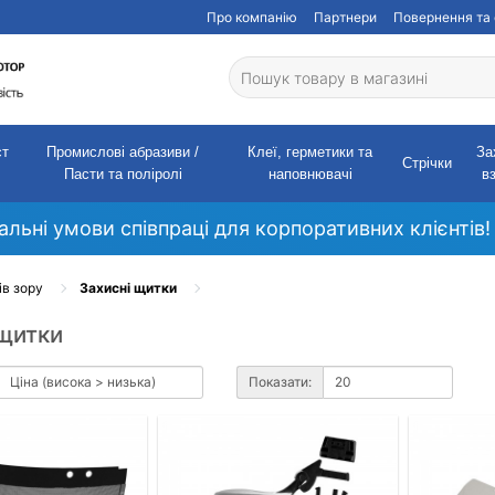
Про компанію
Партнери
Повернення та 
ст
Промислові абразиви /
Клеї, герметики та
За
Стрічки
Пасти та поліролі
наповнювачі
в
кальні умови співпраці для корпоративних клієнтів!
ів зору
Захисні щитки
 щитки
Показати: