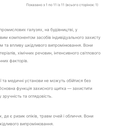
Показано з 1 по 11 із 11 (всього сторінок: 1)
промислових галузях, на будівництві, у
вим компонентом засобів індивідуального захисту
ям та впливу шкідливого випромінювання. Вони
ріалів, хімічних речовин, інтенсивного світлового
чних факторів.
ї та медичні установи не можуть обійтися без
 Основна функція захисного щитка — захистити
 зручність та оглядовість.
де є ризик опіків, травм очей і обличчя. Вони
шкідливого випромінювання.