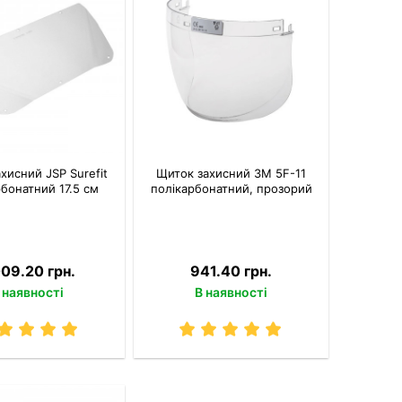
хисний JSP Surefit
Щиток захисний 3M 5F-11
бонатний 17.5 см
полікарбонатний, прозорий
009.20 грн.
941.40 грн.
 наявності
В наявності