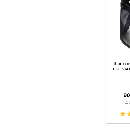
Щиток з
стальна с
90
Під