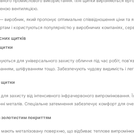
ивного промислового використання. Їхні щитки вирізняються ерг
еною вентиляцією.
— виробник, який пропонує оптимальне співвідношення ціни та я
ртам і користуються популярністю у виробничих компаніях, сер
сних щитків
 щитки
уються для універсального захисту обличчя під час робіт, пов’
ізанням, шліфуванням тощо. Забезпечують чудову видимість і лег
і щитки
 для захисту від інтенсивного інфрачервоного випромінювання. Ї
нні металів. Спеціальне затемнення забезпечує комфорт для очей
з золотистим покриттям
і мають металізовану поверхню, що відбиває теплове випроміню