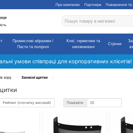
Про компанію
Партнери
Повернення та 
ст
Промислові абразиви /
Клеї, герметики та
За
Стрічки
Пасти та поліролі
наповнювачі
в
кальні умови співпраці для корпоративних клієнтів!
ів зору
Захисні щитки
 щитки
Показати: