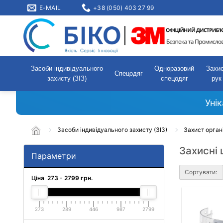
E-MAIL
+38 (050) 403 27 99
Засоби індивідуального
Одноразовий
Захи
Спецодяг
захисту (ЗІЗ)
спецодяг
рук
Уні
Засоби індивідуального захисту (ЗІЗ)
Захист орган
Захисні
Параметри
Сортувати:
Ціна
273
-
2799
грн.
273
289
446
987
2799