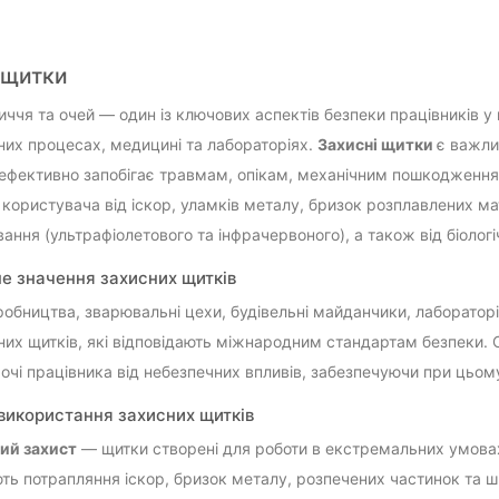
 щитки
иччя та очей — один із ключових аспектів безпеки працівників у 
их процесах, медицині та лабораторіях.
Захисні щитки
є важли
й ефективно запобігає травмам, опікам, механічним пошкодженн
користувача від іскор, уламків металу, бризок розплавлених мате
ання (ультрафіолетового та інфрачервоного), а також від біологі
е значення захисних щитків
робництва, зварювальні цехи, будівельні майданчики, лабораторі
них щитків, які відповідають міжнародним стандартам безпеки.
 очі працівника від небезпечних впливів, забезпечуючи при цьому
використання захисних щитків
ий захист
— щитки створені для роботи в екстремальних умовах, 
ть потрапляння іскор, бризок металу, розпечених частинок та 