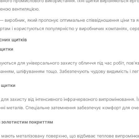
ивного промислового використання. Їхні щитки вирізняються ерг
еною вентиляцією.
— виробник, який пропонує оптимальне співвідношення ціни та я
ртам і користуються популярністю у виробничих компаніях, сер
сних щитків
 щитки
уються для універсального захисту обличчя під час робіт, пов’
ізанням, шліфуванням тощо. Забезпечують чудову видимість і лег
і щитки
 для захисту від інтенсивного інфрачервоного випромінювання. Ї
нні металів. Спеціальне затемнення забезпечує комфорт для очей
з золотистим покриттям
і мають металізовану поверхню, що відбиває теплове випроміню