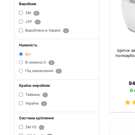
Виробник
3M
2
JSP
7
Вироблено в Україні
2
Наявність
Щиток за
Всі
полікарбо
В наявності
5
Під замовлення
6
94
Країна-виробник
В 
Тайвань
1
Україна
2
Система кріплення
3M V5
1