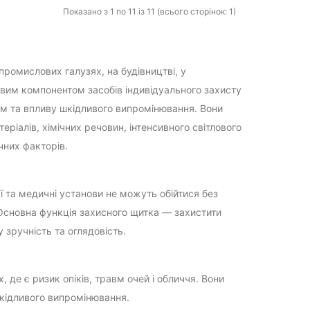
Показано з 1 по 11 із 11 (всього сторінок: 1)
промислових галузях, на будівництві, у
вим компонентом засобів індивідуального захисту
ям та впливу шкідливого випромінювання. Вони
ріалів, хімічних речовин, інтенсивного світлового
чних факторів.
ї та медичні установи не можуть обійтися без
 Основна функція захисного щитка — захистити
 зручність та оглядовість.
де є ризик опіків, травм очей і обличчя. Вони
шкідливого випромінювання.