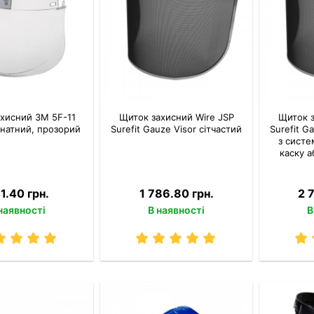
хисний 3M 5F-11
Щиток захисний Wire JSP
Щиток з
натний, прозорий
Surefit Gauze Visor сітчастий
Surefit G
з систе
каску а
1.40 грн.
1 786.80 грн.
2 
наявності
В наявності
В