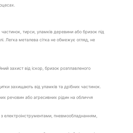
оцесах.
частинок, тирси, уламків деревини або бризок під
лі. Легка металева сітка не обмежує огляд, не
ний захист від іскор, бризок розплавленого
итки захищають від уламків та дрібних частинок.
них речовин або агресивних рідин на обличчя
и з електроінструментами, пневмообладнанням,