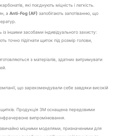
арбонатів, які поєднують міцність і легкість.
н, а
Anti-Fog (AF)
запобігають запотіванню, що
ператур.
із іншими засобами індивідуального захисту:
ь точно підігнати щиток під розмір голови,
готовляються з матеріалів, здатних витримувати
ей.
компанії, що зарекомендували себе завдяки високій
 щитків. Продукція 3M оснащена передовими
 інфрачервоне випромінювання.
дзвичайно міцними моделями, призначеними для