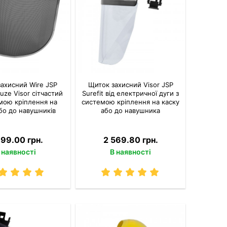
ахисний Wire JSP
Щиток захисний Visor JSP
auze Visor сітчастий
Surefit від електричної дуги з
мою кріплення на
системою кріплення на каску
бо до навушників
або до навушника
799.00 грн.
2 569.80 грн.
 наявності
В наявності