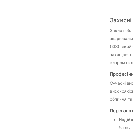
Захисні
Захист обл
зварювальн
(ЗІЗ), яки
захищають 
випромінюв
Професійн
Сучасні ви
високоякіс
обличчя та
Переваги 
Надійн
блокую