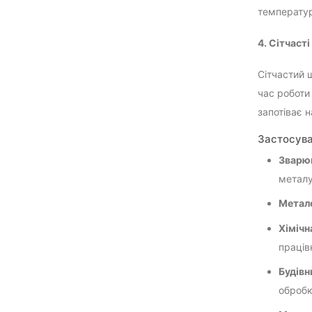
температур
4. Сітчаст
Сітчастий 
час роботи
запотіває н
Застосува
Зварю
металу
Метал
Хімічн
праців
Будівн
обробк