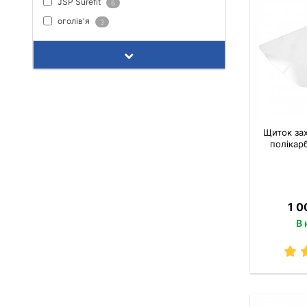
JSP Surefit
6
оголів'я
3
Щиток зах
полікар
1 0
В 