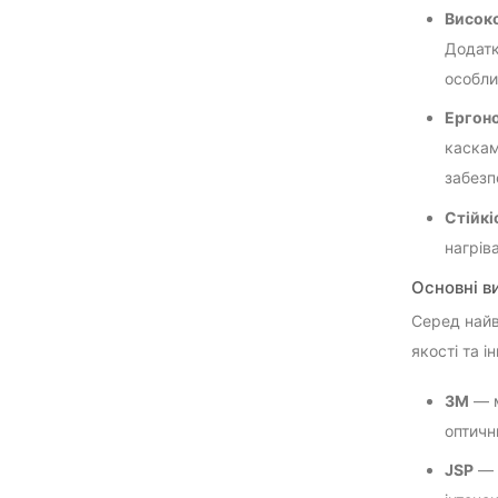
Високо
Додатк
особли
Ергоно
каскам
забезп
Стійкі
нагрів
Основні в
Серед найв
якості та і
3M
— м
оптичн
JSP
— 