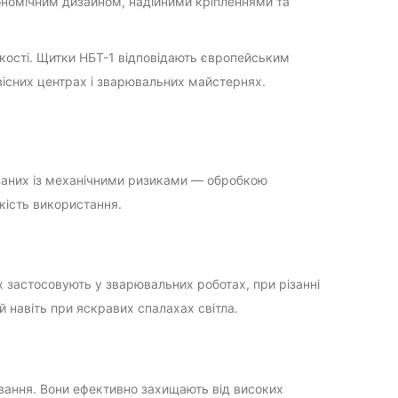
ономічним дизайном, надійними кріпленнями та
кості. Щитки НБТ-1 відповідають європейським
вісних центрах і зварювальних майстернях.
язаних із механічними ризиками — обробкою
кість використання.
х застосовують у зварювальних роботах, при різанні
 навіть при яскравих спалахах світла.
вання. Вони ефективно захищають від високих