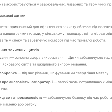
 і використовуються у зварювальних, ливарних та термічних пр
і захисні щитки
щиток призначений для ефективного захисту обличчя від великих 
 з ланцюговими пилами, у сільському господарстві та лісозаготів
авіть у спеку та забезпечує комфорт під час тривалої роботи.
ння захисних щитків
вання
— основна сфера використання. Щитки забезпечують надій
, яскравого світла та шкідливого випромінювання.
ообробка
— під час різання, шліфування чи свердління металу щ
а промисловість і лабораторії
— запобігають потраплянню хіміч
ника.
ицтво та промисловість
— забезпечують безпеку під час робот
и каменю або бетону.