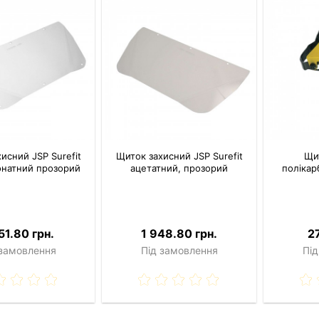
исний JSP Surefit
Щиток захисний JSP Surefit
Щи
онатний прозорий
ацетатний, прозорий
полікар
51.80 грн.
1 948.80 грн.
2
 замовлення
Під замовлення
Під