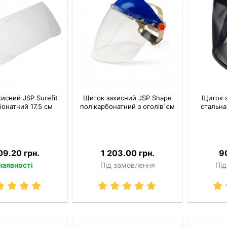
исний JSP Surefit
Щиток захисний JSP Shape
Щиток 
бонатний 17.5 см
полікарбонатний з оголів`єм
стальна 
09.20 грн.
1 203.00 грн.
9
наявності
Під замовлення
Під