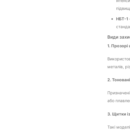
інтенс
підвищ
НБТ-1
станда
Види захи
1. Прозорі
Використов
металів, р
2. Тонован
Призначені
або плавле
3. Щитки і
Такі модел