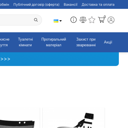
обмін
Публічний договір (оферта)
Вакансії
Доставка та оплата
0
хисне
Туалетні
Протиральний
Захист при
Акції
зуття
кімнати
матеріал
зварюванні
 >>>