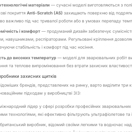
технологічні матеріали
— сучасні моделі виготовляються з полік
ові покриття
Anti-Scratch (AS)
захищають поверхню від подряпи
во важливо під час тривалої роботи або в умовах перепаду тем
мічність і комфорт
— продуманий дизайн забезпечує сумісність 
и, навушниками, респіраторами. Регульовані кріплення дозволяют
ечуючи стабільність і комфорт під час носіння.
сть до високих температур
— моделі для зварювальних робіт ви
ання та теплове випромінювання без втрати захисних властивост
иробники захисних щитків
ідоміших брендів, представлених на ринку, варто виділити три 
нноваційним підходам у виробництві ЗІЗ:
іжнародний лідер у сфері розробки професійних зварювальних
ими технологіями, які ефективно фільтрують ультрафіолетове та
британський виробник, відомий своїми легкими та водночас на