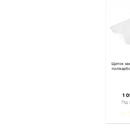
Щиток зах
полікарб
1 0
Під