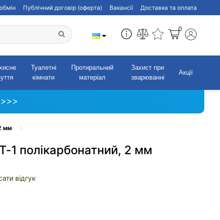
обмін
Публічний договір (оферта)
Вакансії
Доставка та оплата
0
хисне
Туалетні
Протиральний
Захист при
Акції
зуття
кімнати
матеріал
зварюванні
 >>>
2 мм
-1 полікарбонатний, 2 мм
ати відгук