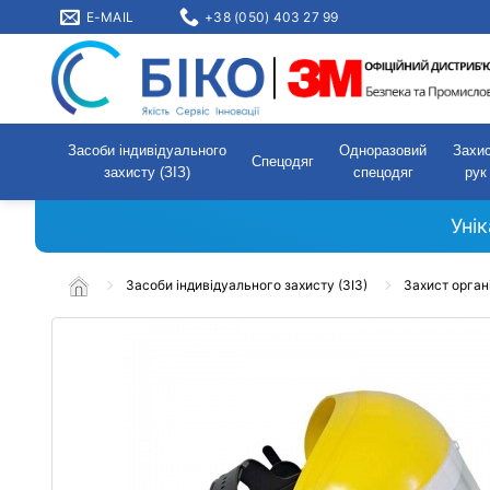
E-MAIL
+38 (050) 403 27 99
Засоби індивідуального
Одноразовий
Захи
Спецодяг
захисту (ЗІЗ)
спецодяг
рук
Уні
Засоби індивідуального захисту (ЗІЗ)
Захист орган