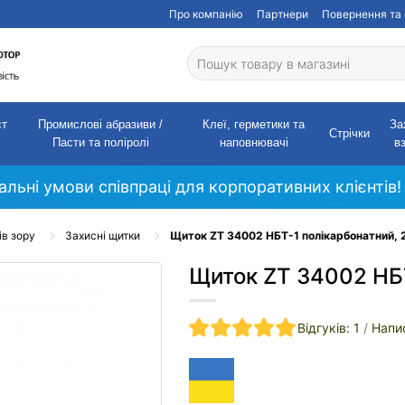
Про компанію
Партнери
Повернення та 
ст
Промислові абразиви /
Клеї, герметики та
За
Стрічки
Пасти та поліролі
наповнювачі
в
кальні умови співпраці для корпоративних клієнтів!
ів зору
Захисні щитки
Щиток ZT 34002 НБТ-1 полікарбонатний, 
Щиток ZT 34002 НБТ
Відгуків: 1
/
Напис