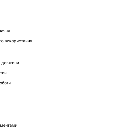
личчя
го використання
м довжини
стин
роботи
ументами