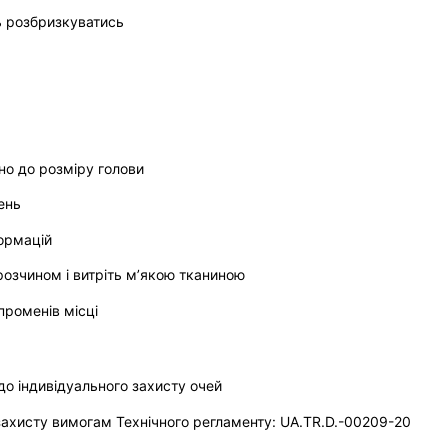
ь розбризкуватись
но до розміру голови
ень
ормацій
озчином і витріть м’якою тканиною
променів місці
о індивідуального захисту очей
 захисту вимогам Технічного регламенту: UA.TR.D.-00209-20