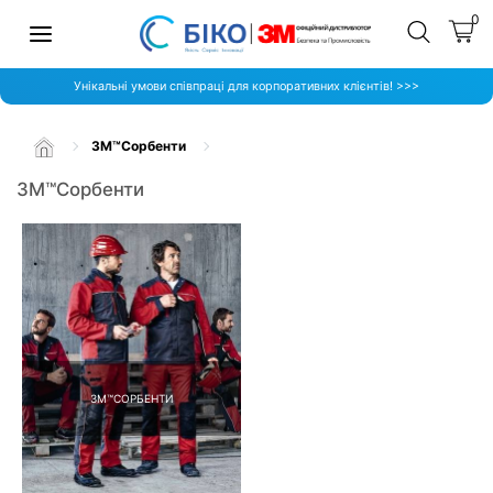
0
Унікальні умови співпраці для корпоративних клієнтів! >>>
3M™Сорбенти
3M™Сорбенти
3M™СОРБЕНТИ