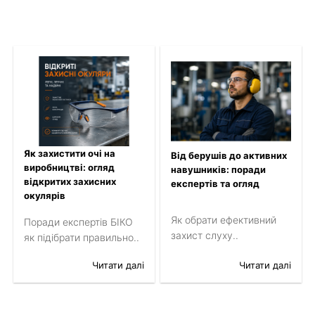
Як захистити очі на
Від берушів до активних
виробництві: огляд
навушників: поради
відкритих захисних
експертів та огляд
окулярів
Як обрати ефективний
Поради експертів БІКО
захист слуху..
як підібрати правильно..
Читати далі
Читати далі