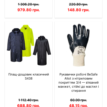
1 306.20 грн.
220.80 грн.
979.80 грн.
148.80 грн.
Плащ-дощовик класичний
Рукавички робочі BeSafe
S438
Aliot з нітриловим
покриттям 3/4 — в’язаний
манжет, стійкі до мастил і
стирання
1 112.40 грн.
60.00 грн.
688.80 грн.
48.15 грн.