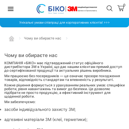
0
Унікальні умови співпраці для корпоративних клієнтів! >>>
Чому ви обираєте нас
Чому ви обираєте нас
КОМПАНІЯ «БІКО» має підтверджений статус офіційного
дистриб’ютора 3M в Україні, що дає нашим клієнтам прямий доступ
до сертифікованої продукції та актуальних рішень виробника.
Ми працюємо без посередників — це означає прозоре походження
товарів, відповідність стандартам та впевненість у результаті.
Кожне рішення формується з урахуванням реальних умов: специфіки
роботи, рівня навантажень та вимог до безпеки. Це дозволяє
підібрати не просто продукцію, а ефективний інструмент для
щоденної роботи.
Ми забезпечуємо:
засоби індивідуального захисту 3M;
адгезивні матеріали 3M (клеї, герметики);