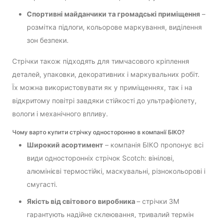
Спортивні майданчики та громадські приміщення
–
розмітка підлоги, кольорове маркування, виділення
зон безпеки.
Стрічки також підходять для тимчасового кріплення
деталей, упаковки, декоративних і маркувальних робіт.
Їх можна використовувати як у приміщеннях, так і на
відкритому повітрі завдяки стійкості до ультрафіолету,
вологи і механічного впливу.
Чому варто купити стрічку односторонню в компанії БІКО?
Широкий асортимент
– компанія БІКО пропонує всі
види односторонніх стрічок Scotch: вінілові,
алюмінієві термостійкі, маскувальні, різнокольорові і
смугасті.
Якість від світового виробника
– стрічки 3М
гарантують надійне склеювання, тривалий термін