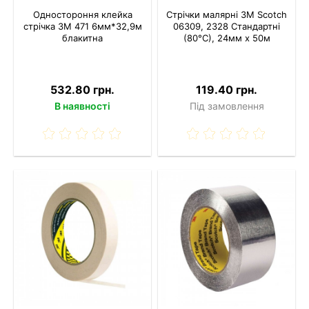
Одностороння клейка
Стрічки малярні 3M Scotch
стрiчка 3M 471 6мм*32,9м
06309, 2328 Стандартні
блакитна
(80°С), 24мм x 50м
532.80 грн.
119.40 грн.
В наявності
Під замовлення