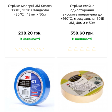
Стрічки малярні 3M Scotch
Стрічка клейка
06313, 2328 Стандартні
одностороння
(80°С), 48мм x 50м
високотемпературна до
+160°С, маскувальна, 501E
3M, 48мм х 50м
238.20 грн.
558.60 грн.
В наявності
В наявності