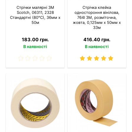
Стрічки малярні 3M
Стрічка клейка
Scotch, 06311, 2328
одностороння вінілова,
Стандартні (80°С), 36мм x
764I 3M, розміточна,
50м
жовта, 0,125мм х 50мм х
33м
183.00 грн.
416.40 грн.
В наявності
В наявності