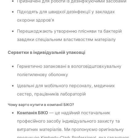
Призначені для роботи із дезінфікуючими засобами
Підходять для швидкої дезінфекції у закладах
охорони здоров’я
Перешкоджають утворенню плісняви та бактерій
завдяки спеціальним властивостям матеріалу
Серветки в індивідуальній упаковці
Герметично запаковані в вологовідштовхувальну
поліетиленову оболонку
Ідеальні для мобільного персоналу, медичних
сестер, працівників лабораторій
Чому варто купити в компанії БІКО?
Компанія БІКО
— це надійний постачальник
професійного засобу індивідуального захисту та
витратних матеріалів. Ми пропонуємо оригінальну
продукцію Kimberly-Clark Professional, яка гарантуює