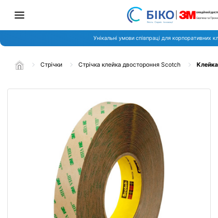
Унікальні умови співпраці для корпоративних кл
Стрічки
Стрічка клейка двостороння Scotch
Клейка