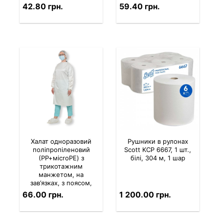
харчового
1 шт.)
42.80 грн.
59.40 грн.
виробництва (ціна за 1
шт.)
Халат одноразовий
Рушники в рулонах
поліпропіленовий
Scott KCP 6667, 1 шт.,
(РР+міcroPE) з
білі, 304 м, 1 шар
трикотажним
манжетом, на
зав’язках, з поясом,
для захисту від пилу,
66.00 грн.
1 200.00 грн.
бруду, бризок (ціна за
1 шт.)