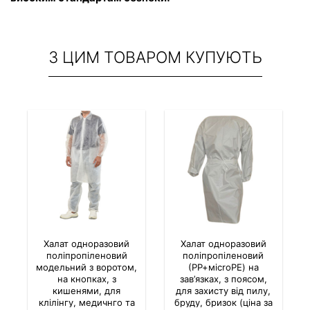
З ЦИМ ТОВАРОМ КУПУЮТЬ
Халат одноразовий
Халат одноразовий
поліпропіленовий
поліпропіленовий
модельний з воротом,
(РР+міcroPE) на
на кнопках, з
зав’язках, з поясом,
кишенями, для
для захисту від пилу,
клілінгу, медичнго та
бруду, бризок (ціна за