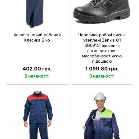
Халат жіночий робочий
Черевики робочі високі
Класика Біко
утеплені Zenkis О1
SG091СІ шкіряні з
антислизькою,
маслобензостійкою
підошвою
402.00 грн.
1 099.80 грн.
В наявності
В наявності