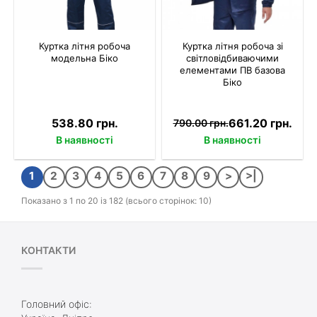
Куртка літня робоча
Куртка літня робоча зі
модельна Біко
світловідбиваючими
елементами ПВ базова
Біко
538.80 грн.
661.20 грн.
790.00 грн.
В наявності
В наявності
1
2
3
4
5
6
7
8
9
>
>|
Показано з 1 по 20 із 182 (всього сторінок: 10)
КОНТАКТИ
Головний офіс: