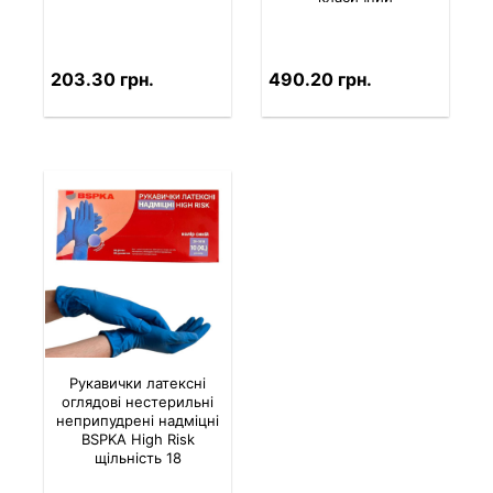
203.30 грн.
490.20 грн.
Рукавички латексні
оглядові нестерильні
неприпудрені надміцні
BSPKA Hіgh Risk
щільність 18