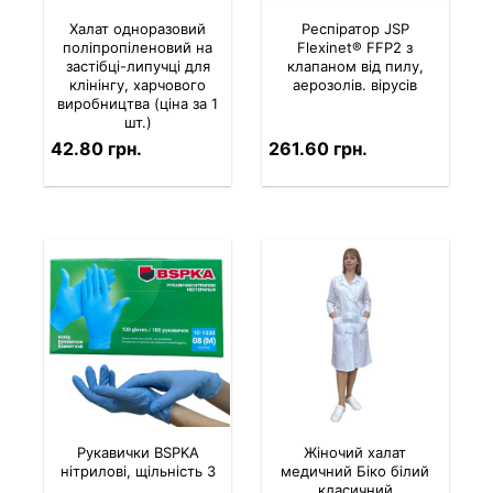
Халат одноразовий
Респіратор JSP
поліпропіленовий на
Flexinet® FFP2 з
застібці-липучці для
клапаном від пилу,
клінінгу, харчового
аерозолів. вірусів
виробництва (ціна за 1
шт.)
42.80 грн.
261.60 грн.
Рукавички BSPKA
Жіночий халат
нітрилові, щільність 3
медичний Біко білий
класичний