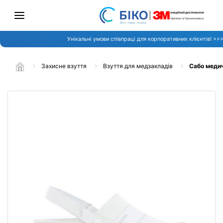
Унікальні умови співпраці для корпоративних клієнтів! >>
Захисне взуття
Взуття для медзакладів
Сабо медич