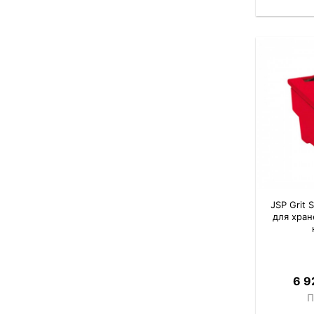
JSP Grit 
для хран
6 9
П