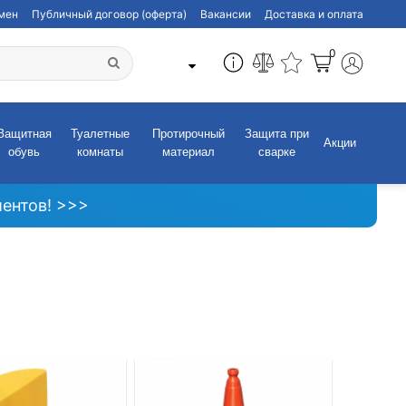
бмен
Публичный договор (оферта)
Вакансии
Доставка и оплата
0
Защитная
Туалетные
Протирочный
Защита при
Акции
обувь
комнаты
материал
сварке
ентов! >>>