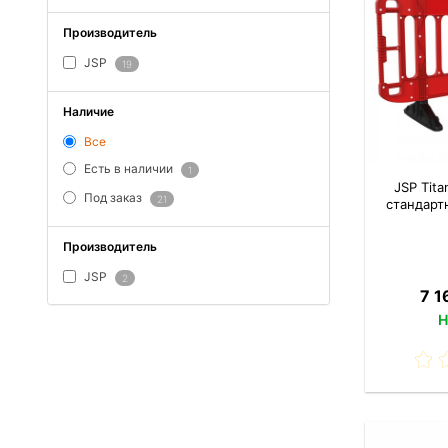
Производитель
JSP
19
Наличие
Все
Есть в наличии
1
JSP Tit
Под заказ
21
стандарт
Производитель
JSP
2
7 1
Н