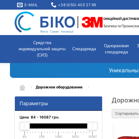
E-MAIL
+38 (050) 403 27 99
Средства
Одноразовая
индивидуальной защиты
Спецодежда
спецодежда
(СИЗ)
Уникальны
Дорожное оборудование
Дорожно
Параметры
Сортировать
Цена
84
-
16087
грн.
84
208
1480
5855
16087