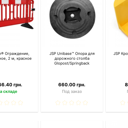
an® Ограждение,
JSP Unibase™ Опора для
JSP Кр
ное, 2 м, красное
дорожного столба
Glopost/Springback
66.40 грн.
660.00 грн.
8
а складе
Под заказ