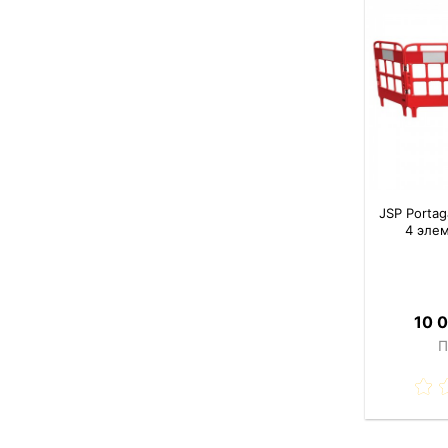
JSP Porta
4 эле
10 0
П