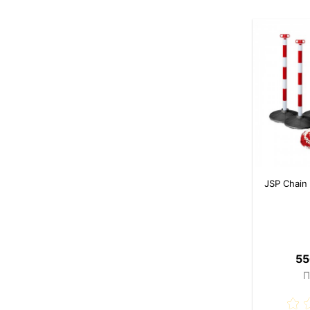
JSP Chain
55
П