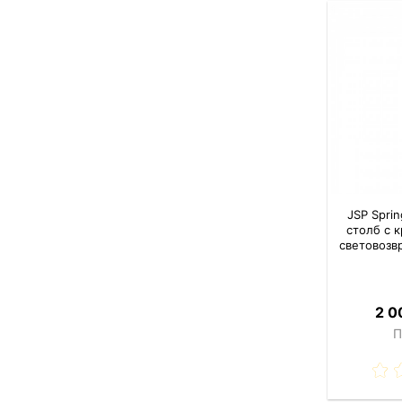
JSP Spri
столб с 
световозв
2 0
П