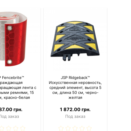
P Fencebrite™
JSP Ridgeback™
граждающая
Искусственная неровность,
вращающая лента с
средний элемент, высота 5
ыми ремнями, 15
см, длина 50 см, черно-
м, красно-белая
желтая
87.00 грн.
1 872.00 грн.
Под заказ
Под заказ