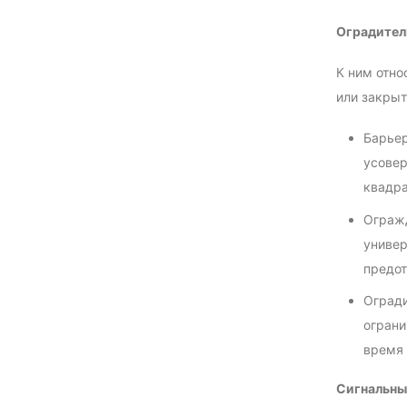
Оградител
К ним отно
или закрыт
Барьер
усовер
квадра
Огражд
универ
предот
Огради
ограни
время 
Сигнальны