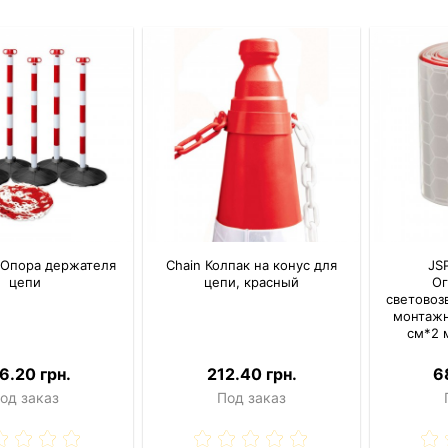
 Опора держателя
Chain Колпак на конус для
JS
цепи
цепи, красный
О
световоз
монтажн
см*2 
6.20 грн.
212.40 грн.
6
од заказ
Под заказ