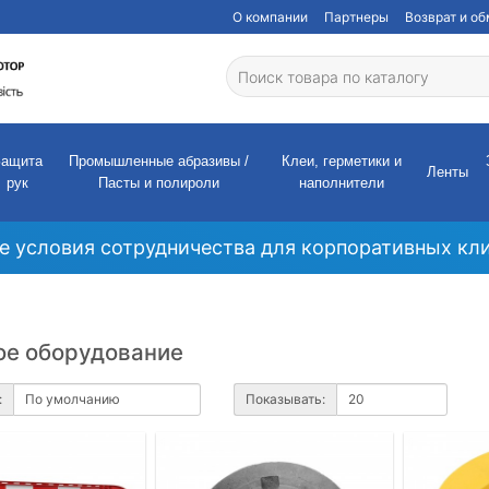
О компании
Партнеры
Возврат и о
Защита
Промышленные абразивы /
Клеи, герметики и
Ленты
рук
Пасты и полироли
наполнители
е условия сотрудничества для корпоративных кли
е оборудование
:
Показывать: