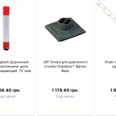
ngback Дорожный
JSP Опора для дорожного
Chain 
креплением цепи,
столба Champion™ Barrier
к
ращающий, 75 смм
Base
06.40 грн.
1 179.60 грн.
1 
од заказ
Под заказ