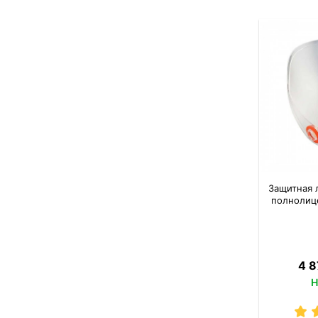
Защитная 
полнолиц
4 8
Н