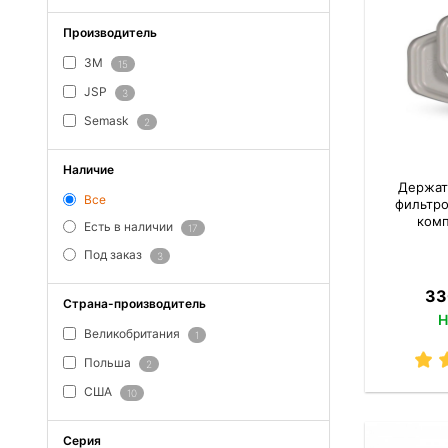
Производитель
3M
15
JSP
3
Semask
2
Наличие
Держат
Все
фильтро
комп
Есть в наличии
17
Под заказ
3
33
Страна-производитель
Н
Великобритания
1
Польша
2
США
10
Серия