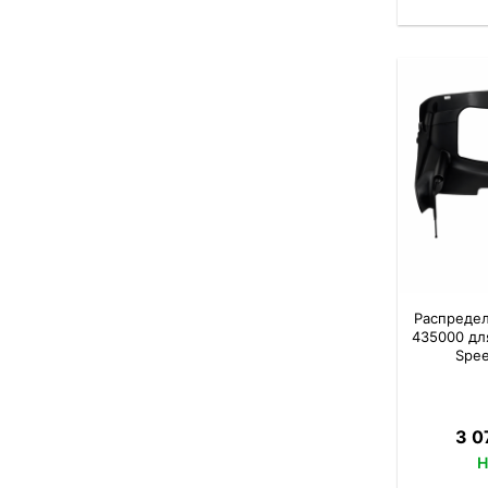
Распредел
435000 дл
Spee
3 0
Н