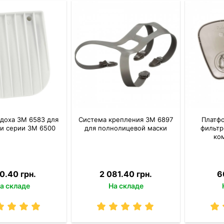
доха 3М 6583 для
Система крепления 3M 6897
Платф
и серии 3М 6500
для полнолицевой маски
фильтр
ком
0.40 грн.
2 081.40 грн.
6
а складе
На складе