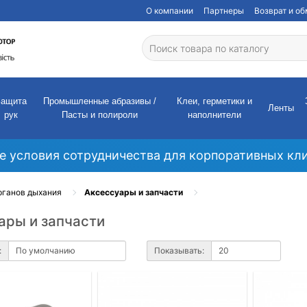
О компании
Партнеры
Возврат и о
Защита
Промышленные абразивы /
Клеи, герметики и
Ленты
рук
Пасты и полироли
наполнители
е условия сотрудничества для корпоративных кли
рганов дыхания
Аксессуары и запчасти
ары и запчасти
:
Показывать: