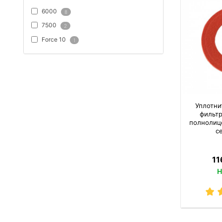
6000
8
7500
2
Force 10
1
Уплотни
фильтр
полнолиц
с
11
Н