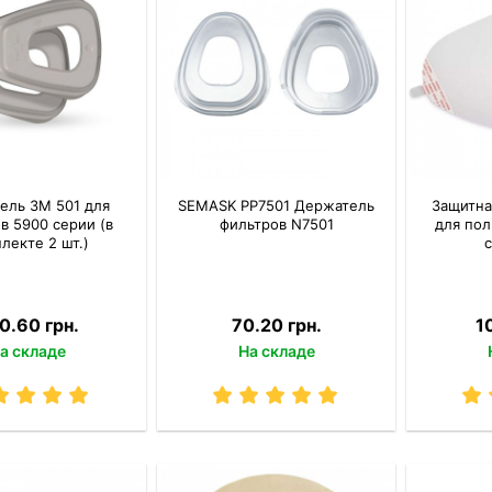
ель 3M 501 для
SEMASK PP7501 Держатель
Защитна
в 5900 серии (в
фильтров N7501
для по
лекте 2 шт.)
0.60 грн.
70.20 грн.
1
а складе
На складе