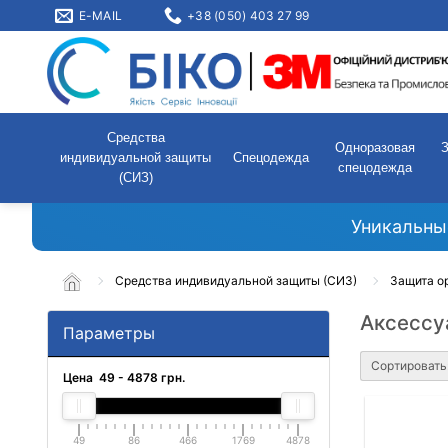
E-MAIL
+38 (050) 403 27 99
Средства
Одноразовая
индивидуальной защиты
Спецодежда
спецодежда
(СИЗ)
Уникальны
Средства индивидуальной защиты (СИЗ)
Защита о
Аксессу
Параметры
Сортировать
Цена
49
-
4878
грн.
49
86
466
1769
4878