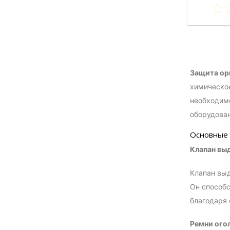
Защита ор
химическое
необходимо
оборудован
Основные 
Клапан вы
Клапан выд
Он способс
благодаря 
Ремни ого