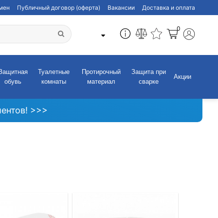
бмен
Публичный договор (оферта)
Вакансии
Доставка и оплата
0
Защитная
Туалетные
Протирочный
Защита при
Акции
обувь
комнаты
материал
сварке
ентов! >>>