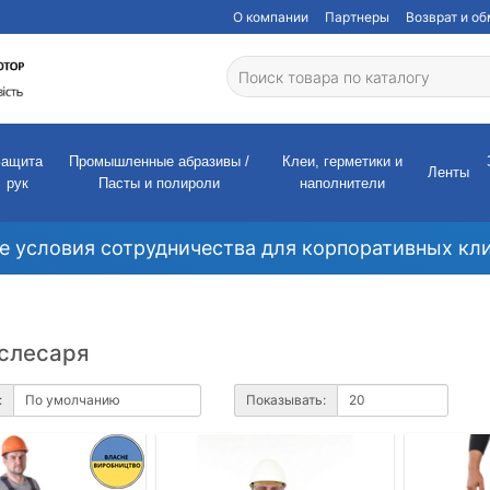
О компании
Партнеры
Возврат и о
Защита
Промышленные абразивы /
Клеи, герметики и
Ленты
рук
Пасты и полироли
наполнители
е условия сотрудничества для корпоративных кли
слесаря
:
Показывать: