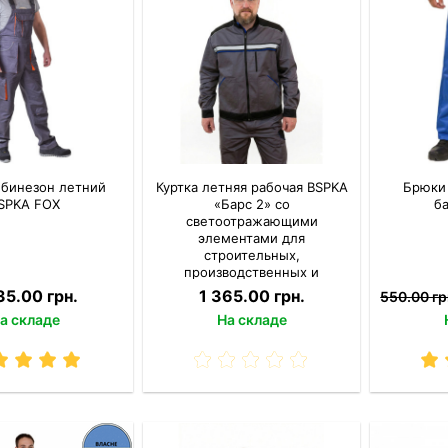
бинезон летний
Куртка летняя рабочая BSPKA
Брюки
SPKA FOX
«Барс 2» со
б
светоотражающими
элементами для
строительных,
производственных и
сервисных работ
35.00 грн.
1 365.00 грн.
550.00 гр
а складе
На складе