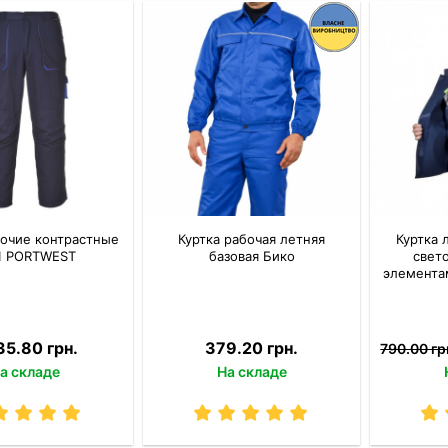
очие контрастные
Куртка рабочая летняя
Куртка 
1 PОRTWEST
базовая Бико
свет
элемента
35.80 грн.
379.20 грн.
790.00 гр
а складе
На складе