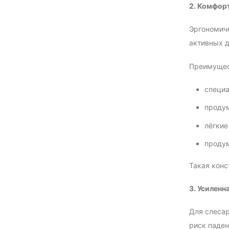
2. Комфор
Эргономичн
активных д
Преимущес
специа
продум
лёгкие
продум
Такая конс
3. Усиленн
Для слесар
риск паден