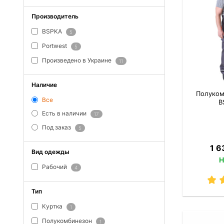
Производитель
BSPKA
5
Portwest
5
Произведено в Украине
11
Наличие
Полуком
Все
B
Есть в наличии
17
Под заказ
5
1 6
Вид одежды
Н
Рабочий
4
Тип
Куртка
1
Полукомбинезон
1