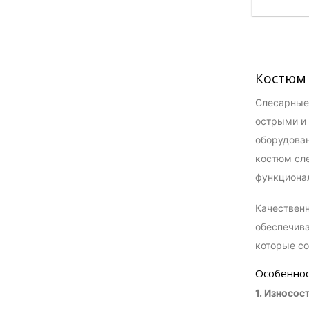
Костюм 
Слесарные 
острыми и
оборудован
костюм сле
функциона
Качественн
обеспечива
которые со
Особеннос
1. Износо