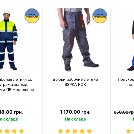
абочая летняя со
Брюки рабочие летние
Полуком
оотражающими
BSPKA FOX
ле
ми ПВ модельная
18.80 грн.
1 170.00 грн.
650.00 гр
а складе
На складе