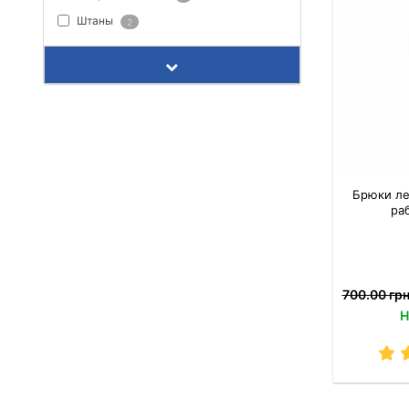
Штаны
2
Брюки ле
ра
700.00 грн
Н