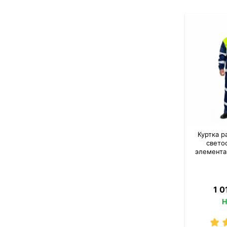
Куртка р
свет
элемента
1 0
Н