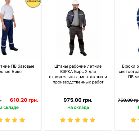
тние ПВ базовые
Штаны рабочие летние
Брюки р
бочие Бико
BSPKA Барс 2 для
светоотр
строительных, монтажных и
ПВ м
производственных работ
610.20 грн.
975.00 грн.
.
750.00 гр
а складе
На складе