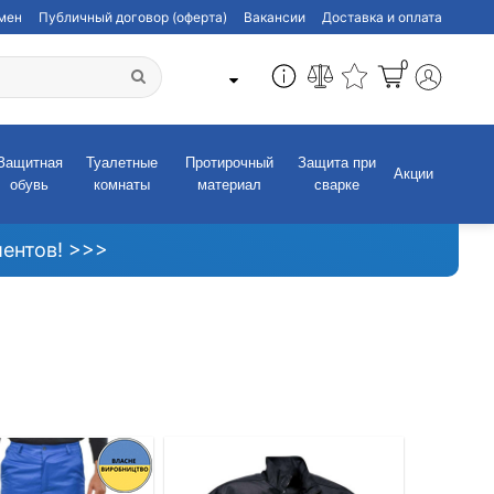
бмен
Публичный договор (оферта)
Вакансии
Доставка и оплата
0
Защитная
Туалетные
Протирочный
Защита при
Акции
обувь
комнаты
материал
сварке
ентов! >>>