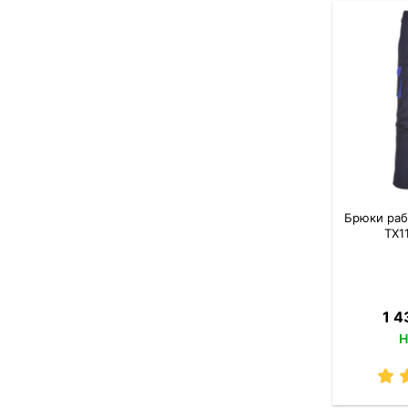
Брюки раб
TX1
1 4
Н