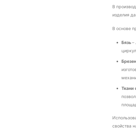
В производ
изделия да
В основе п
Бязь
–
циркул
Брезе
изгото
механи
Ткани
позвол
площа
Использова
свойства н