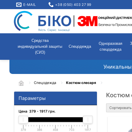
E-MAIL
+38 (050) 403 27 99
Средства
Одноразовая
индивидуальной защиты
Спецодежда
спецодежда
(СИЗ)
Уникальны
Спецодежда
Костюм слесаря
Костюм 
Параметры
Сортировать
Цена
379
-
1917
грн.
379
386
458
703
1917