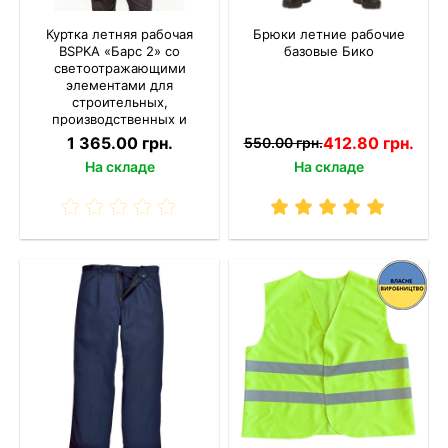
Куртка летняя рабочая
Брюки летние рабочие
BSPKA «Барс 2» со
базовые Бико
светоотражающими
элементами для
строительных,
производственных и
сервисных работ
1 365.00 грн.
412.80 грн.
550.00 грн.
На складе
На складе