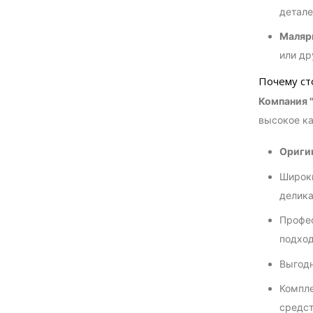
детале
Малярн
или др
Почему ст
Компания 
высокое ка
Оригин
Широки
делика
Профес
подход
Выгодн
Компле
средст