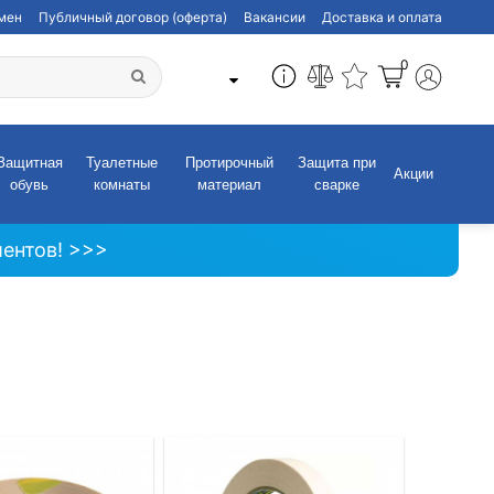
бмен
Публичный договор (оферта)
Вакансии
Доставка и оплата
0
Защитная
Туалетные
Протирочный
Защита при
Акции
обувь
комнаты
материал
сварке
ентов! >>>