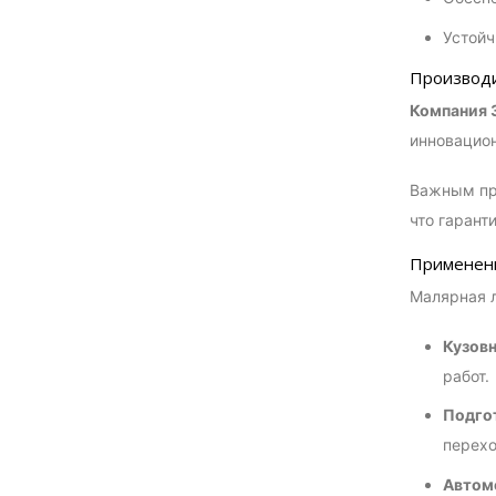
Устойч
Производ
Компания 
инновацион
Важным пре
что гарант
Применени
Малярная л
Кузов
работ.
Подгот
перехо
Автом