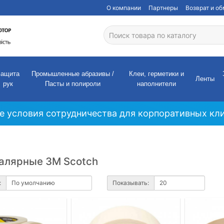
О компании
Партнеры
Возврат и о
Защита
Промышленные абразивы /
Клеи, герметики и
Ленты
рук
Пасты и полироли
наполнители
е условия сотрудничества для корпоративных кли
алярные 3М Scotch
:
Показывать: