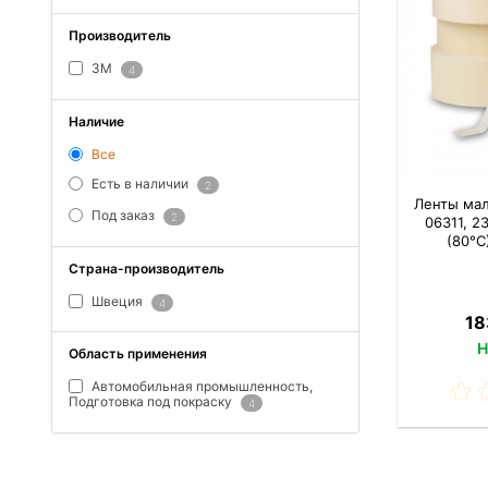
Производитель
3M
4
Наличие
Все
Есть в наличии
2
Ленты мал
Под заказ
2
06311, 2
(80°С
Страна-производитель
Швеция
4
18
Н
Область применения
Автомобильная промышленность,
Подготовка под покраску
4