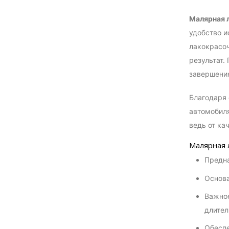
Малярная 
удобство и
лакокрасоч
результат.
завершения
Благодаря 
автомобиля
ведь от ка
Малярная 
Предна
Основа
Важное
длител
Обеспе