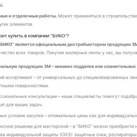
й.
ые и отделочные работы.
Может применяться в строительстве 
угих элементов.
оит купить в компании "БИКО"?
"БИКО" является официальным дистрибьютором продукции 3M
чество всех товаров. Покупая малярные ленты у нас, вы получа
альную продукцию 3M – никаких подделок или сомнительных 
й ассортимент – от универсальных до специализированных лен
тными поверхностями.
сиональные консультации – наши специалисты помогут подобрат
ит для ваших задач.
ые условия закупки – оптимальные цены как для индивидуальны
ксное решение для мастерской – в "БИКО" можно приобрести н
ва индивидуальной защиты (СИЗ): защитные очки, респираторы