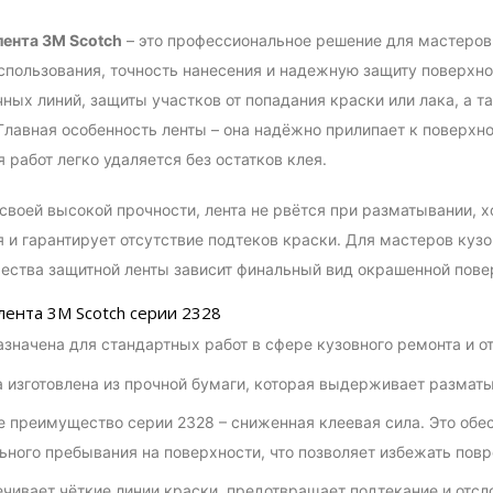
лента 3M Scotch
– это профессиональное решение для мастеров 
спользования, точность нанесения и надежную защиту поверхно
ных линий, защиты участков от попадания краски или лака, а 
 Главная особенность ленты – она надёжно прилипает к поверхн
 работ легко удаляется без остатков клея.
своей высокой прочности, лента не рвётся при разматывании, 
 и гарантирует отсутствие подтеков краски. Для мастеров куз
чества защитной ленты зависит финальный вид окрашенной пове
лента 3M Scotch серии 2328
значена для стандартных работ в сфере кузовного ремонта и о
 изготовлена из прочной бумаги, которая выдерживает разматы
 преимущество серии 2328 – сниженная клеевая сила. Это обе
ьного пребывания на поверхности, что позволяет избежать пов
чивает чёткие линии краски, предотвращает подтекание и отсл