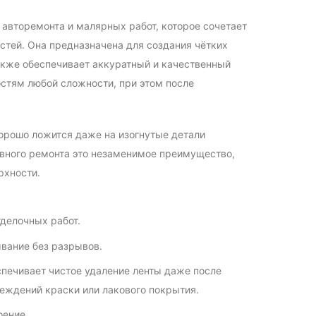
авторемонта и малярных работ, которое сочетает
стей. Она предназначена для создания чётких
также обеспечивает аккуратный и качественный
остям любой сложности, при этом после
хорошо ложится даже на изогнутые детали
овного ремонта это незаменимое преимущество,
рхности.
тделочных работ.
вание без разрывов.
спечивает чистое удаление ленты даже после
реждений краски или лакового покрытия.
оение.