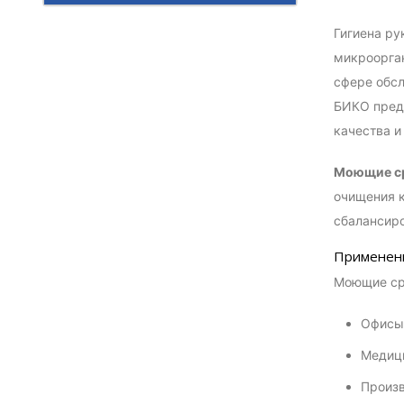
Гигиена ру
микроорган
сфере обсл
БИКО предл
качества и
Моющие ср
очищения к
сбалансир
Применен
Моющие сре
Офисы,
Медици
Произв