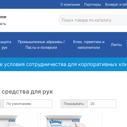
О компании
Партнеры
Возврат и о
Защита
Промышленные абразивы /
Клеи, герметики и
Ленты
рук
Пасты и полироли
наполнители
е условия сотрудничества для корпоративных кли
средства для рук
:
Показывать: