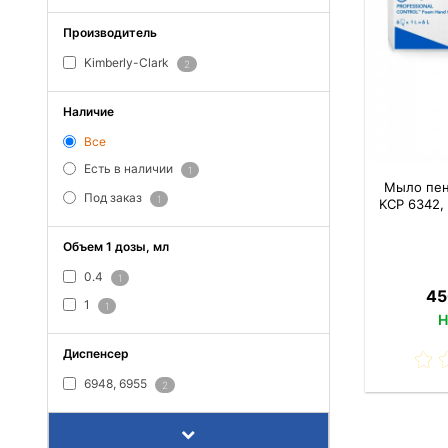
Производитель
Kimberly-Clark
2
Наличие
Все
Есть в наличии
1
Мыло пен
Под заказ
1
KCP 6342,
Объем 1 дозы, мл
0.4
1
45
1
1
Н
Диспенсер
6948, 6955
2