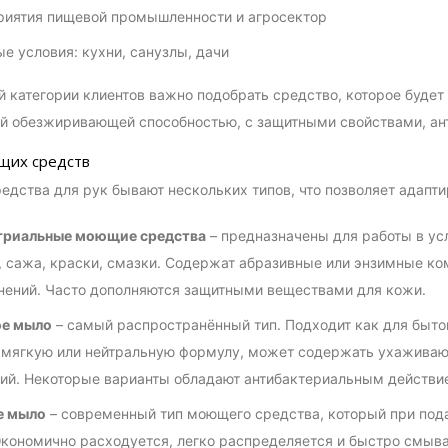
иятия пищевой промышленности и агросектор
е условия: кухни, санузлы, дачи
 категории клиентов важно подобрать средство, которое будет 
й обезжиривающей способностью, с защитными свойствами, ан
щих средств
дства для рук бывают нескольких типов, что позволяет адапти
триальные моющие средства
– предназначены для работы в ус
, сажа, краски, смазки. Содержат абразивные или энзимные к
нений. Часто дополняются защитными веществами для кожи.
е мыло
– самый распространённый тип. Подходит как для бытов
мягкую или нейтральную формулу, может содержать ухаживающ
ий. Некоторые варианты обладают антибактериальным действи
е мыло
– современный тип моющего средства, который при пода
Экономично расходуется, легко распределяется и быстро смыв