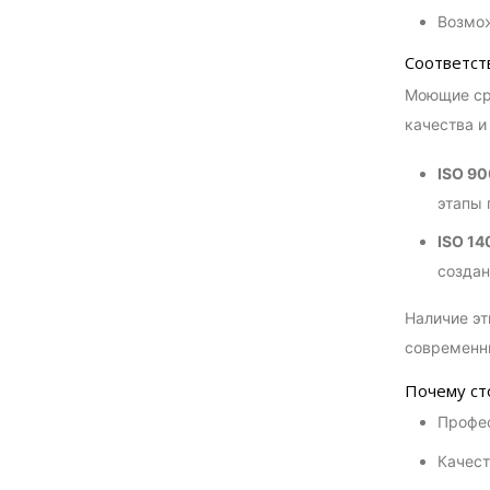
Возмож
Соответст
Моющие ср
качества и 
ISO 90
этапы 
ISO 14
создан
Наличие эт
современны
Почему ст
Профес
Качест