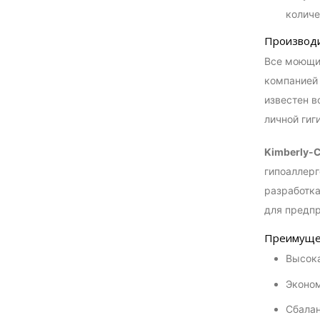
количе
Производ
Все моющи
компание
известен в
личной гиг
Kimberly-C
гипоаллерг
разработка
для предпр
Преимущес
Высока
Эконом
Сбала