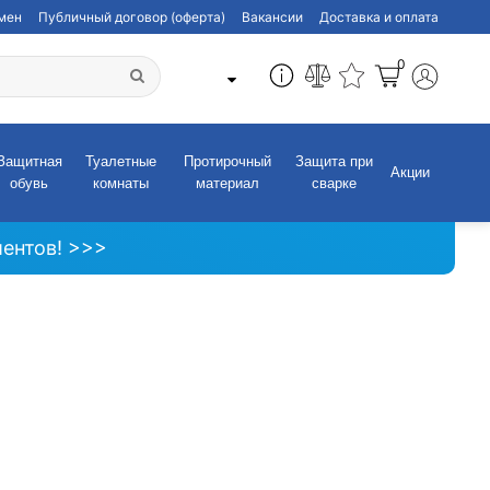
бмен
Публичный договор (оферта)
Вакансии
Доставка и оплата
0
Защитная
Туалетные
Протирочный
Защита при
Акции
обувь
комнаты
материал
сварке
ентов! >>>