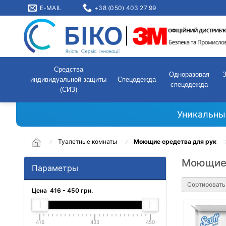
E-MAIL
+38 (050) 403 27 99
Средства
Одноразовая
индивидуальной защиты
Спецодежда
спецодежда
(СИЗ)
Уникальны
Туалетные комнаты
Моющие средства для рук
Моющие 
Параметры
Сортировать
Цена
416
-
450
грн.
416
433
450