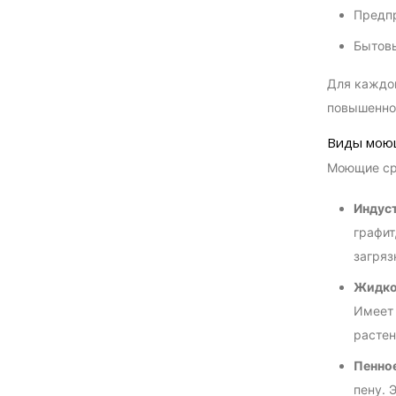
Предпр
Бытовы
Для каждой
повышенно
Виды мою
Моющие сре
Индус
графит
загряз
Жидко
Имеет 
растен
Пенно
пену. 