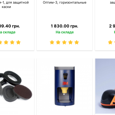
-1, для защитной
Оптим-3, горизонтальные
за
каски
09.40 грн.
1 830.00 грн.
2 
а складе
На складе