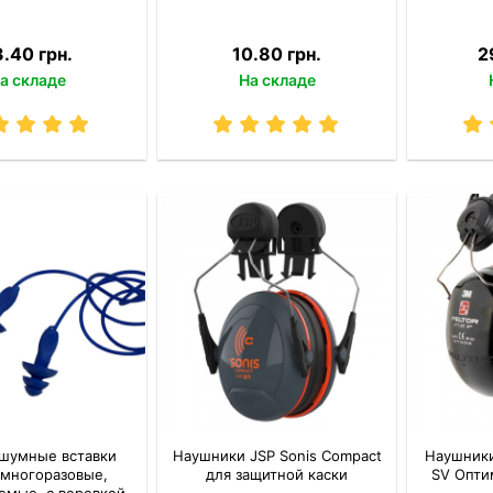
3.40 грн.
10.80 грн.
2
а складе
На складе
шумные вставки
Наушники JSP Sonis Compact
Наушники
 многоразовые,
для защитной каски
SV Опти
емые, с веревкой