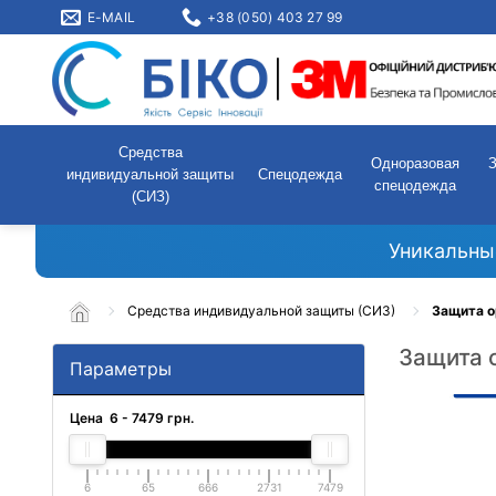
E-MAIL
+38 (050) 403 27 99
Средства
Одноразовая
индивидуальной защиты
Спецодежда
спецодежда
(СИЗ)
Уникальны
Средства индивидуальной защиты (СИЗ)
Защита о
Защита 
Параметры
Цена
6
-
7479
грн.
6
65
666
2731
7479