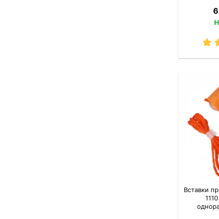
6
Н
Вставки п
1110
однор