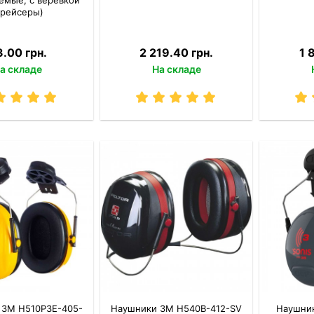
трейсеры)
.00 грн.
2 219.40 грн.
1 
а складе
На складе
 3M H510P3E-405-
Наушники 3M H540B-412-SV
Наушник