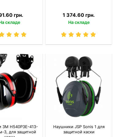
91.60 грн.
1 374.60 грн.
На складе
На складе
 3M H540P3E-413-
Наушники JSP Sonis 1 для
м-3, для защитной
защитной каски
каски