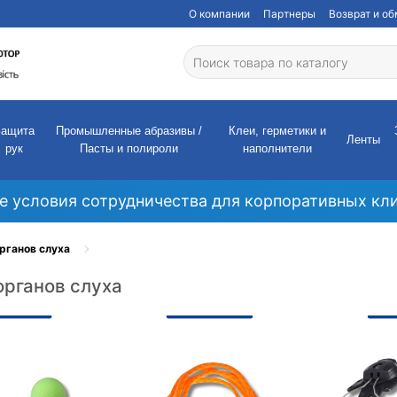
О компании
Партнеры
Возврат и о
Защита
Промышленные абразивы /
Клеи, герметики и
Ленты
рук
Пасты и полироли
наполнители
е условия сотрудничества для корпоративных кли
рганов слуха
органов слуха