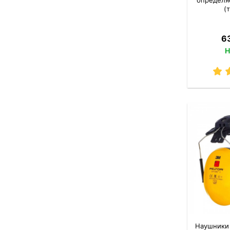
(
63
Н
Наушники