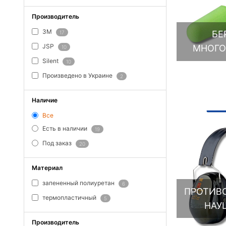
Производитель
3M
БЕ
17
JSP
МНОГО
10
Silent
10
Произведено в Украине
2
Наличие
Все
Есть в наличии
19
Под заказ
20
Материал
запененный полиуретан
6
ПРОТИВ
термопластичный
5
НАУ
Производитель