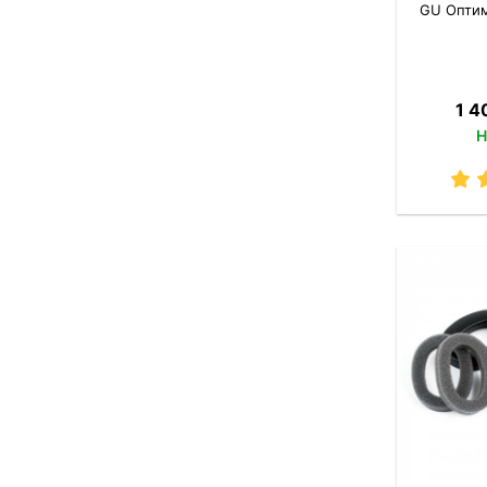
GU Оптим
1 4
Н