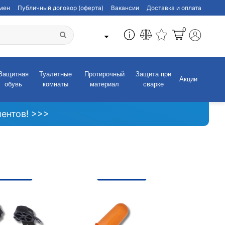
бмен
Публичный договор (оферта)
Вакансии
Доставка и оплата
0
Защитная
Туалетные
Протирочный
Защита при
Акции
обувь
комнаты
материал
сварке
ентов! >>>