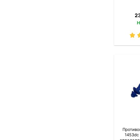
2
Н
Противо
1453dc
определя