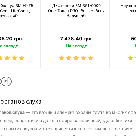
мбюшур 3M HY79
Диспенсер 3M 391-0000
Наушник
eCom, LiteCom+,
One-Touch PRO (без колбы и
за
actical XP
берушей)
05.20 грн.
7 478.40 грн.
5
а складе
На складе
>|
органов слуха
ганов слуха
— это важный элемент охраны труда во многих сфе
ения, энергетики и даже в сфере развлечений, где работники 
е громких звуков может привести к серьёзным последствиям —