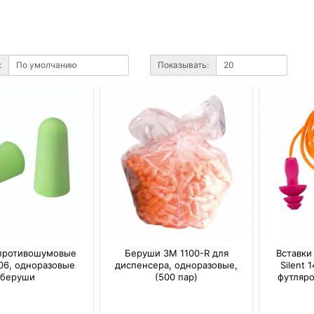
:
Показывать:
 противошумовые
Беруши 3M 1100-R для
Вставки
306, одноразовые
диспенсера, одноразовые,
Silent 
беруши
(500 пар)
футляр