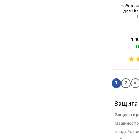
Набор а
для Lit
T
1 1
Н
1
2
>
Защита 
Защита ор
машиностро
воздействи