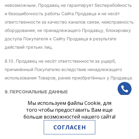
невозможным. Продавец не гарантирует бесперебойность
и безошибочность работы Сайта Продавца и не несёт
ответственности за качество каналов связи, неисправность
оборудования, не принадлежащего Продавцу, блокировку
доступа Покупателя к Сайту Продавца в результате
действий третьих лиц.
8.10. Продавец не несёт ответственности за ущерб,
причинённый Покупателю вследствие ненадлежащего
использования Товаров, ранее приобретённых у Продавца.
ph
9. ПЕРСОНАЛЬНЫЕ ДАННЫЕ
Мы используем файлы Cookie, для
vb
9.1. Стороны дают друг другу согласие на обработку и
того чтобы предоставить Вам еще
хранение персональных данных, которые становятся им
больше возможностей нашего сайта!
tg
известны в связи с заключением настоящего Договора, в
СОГЛАСЕН
пределах, в которых это необходимо в соответствии с