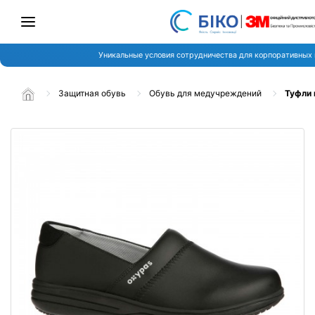
Уникальные условия сотрудничества для корпоративных 
Защитная обувь
Обувь для медучреждений
Туфли 